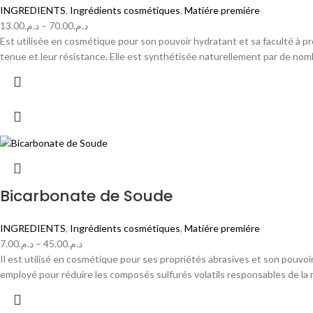
INGREDIENTS
,
Ingrédients cosmétiques
,
Matiére premiére
13.00
د.م.
–
70.00
د.م.
Est utilisée en cosmétique pour son pouvoir hydratant et sa faculté à pr
tenue et leur résistance. Elle est synthétisée naturellement par de nomb
Bicarbonate de Soude
INGREDIENTS
,
Ingrédients cosmétiques
,
Matiére premiére
7.00
د.م.
–
45.00
د.م.
Il est utilisé en cosmétique pour ses propriétés abrasives et son pouvoi
employé pour réduire les composés sulfurés volatils responsables de la 