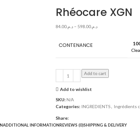
Rhéocare XGN
84.00
د.م.
–
598.00
د.م.
10
CONTENANCE
Clea
Add to cart
Add to wishlist
SKU:
N/A
Categories:
INGREDIENTS
,
Ingrédients 
Share:
ON
ADDITIONAL INFORMATION
REVIEWS (0)
SHIPPING & DELIVERY