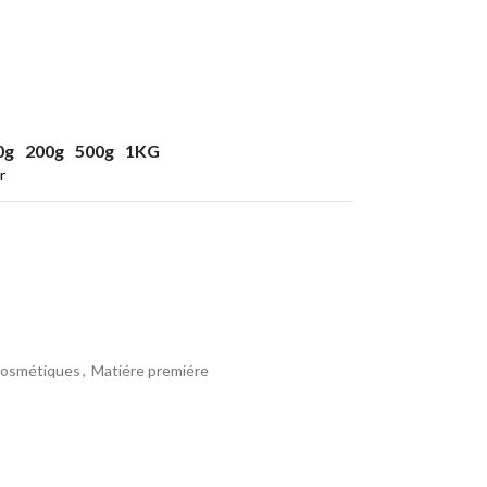
0g
200g
500g
1KG
r
cosmétiques
,
Matiére premiére