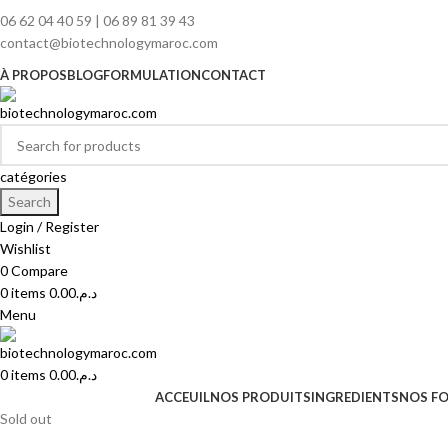
06 62 04 40 59 | 06 89 81 39 43
contact@biotechnologymaroc.com
À PROPOS
BLOG
FORMULATION
CONTACT
catégories
Search
Login / Register
Wishlist
0
Compare
0
items
0.00
د.م.
Menu
0
items
0.00
د.م.
ACCEUIL
NOS PRODUITS
INGREDIENTS
NOS F
Sold out