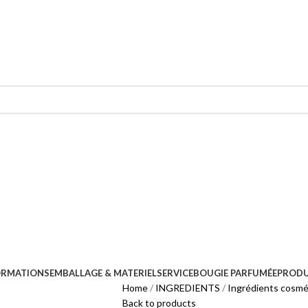
ORMATIONS
EMBALLAGE & MATERIEL
SERVICE
BOUGIE PARFUMÉE
PRODU
Home
INGREDIENTS
Ingrédients cosmé
Back to products