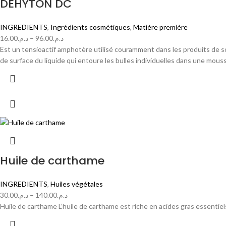
DEHYTON DC
INGREDIENTS
,
Ingrédients cosmétiques
,
Matiére premiére
16.00
د.م.
–
96.00
د.م.
Est un tensioactif amphotère utilisé couramment dans les produits de s
de surface du liquide qui entoure les bulles individuelles dans une mousse
Huile de carthame
INGREDIENTS
,
Huiles végétales
30.00
د.م.
–
140.00
د.م.
Huile de carthame L’huile de carthame est riche en acides gras essentiels