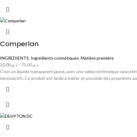
Comperlan
INGREDIENTS
,
Ingrédients cosmétiques
,
Matiére premiére
20.00
د.م.
–
75.00
د.م.
C’est un liquide transparent jaune, avec une odeur intrinsèque caractéri
tensioactifs. Ce produit est facile à traiter et possède des propriétés a