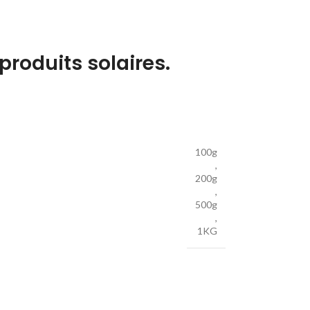
 produits solaires.
100g
,
200g
,
500g
,
1KG