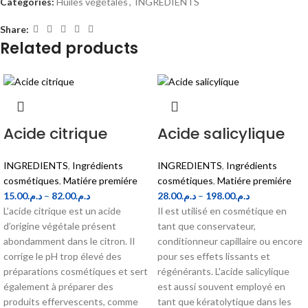
Categories:
Huiles végétales
,
INGREDIENTS
Share:
Related products
Acide citrique
Acide salicylique
INGREDIENTS
,
Ingrédients
INGREDIENTS
,
Ingrédients
cosmétiques
,
Matiére premiére
cosmétiques
,
Matiére premiére
15.00
د.م.
–
82.00
د.م.
28.00
د.م.
–
198.00
د.م.
L’acide citrique est un acide
Il est utilisé en cosmétique en
d’origine végétale présent
tant que conservateur,
abondamment dans le citron. Il
conditionneur capillaire ou encore
corrige le pH trop élevé des
pour ses effets lissants et
préparations cosmétiques et sert
régénérants. L'acide salicylique
également à préparer des
est aussi souvent employé en
produits effervescents, comme
tant que kératolytique dans les