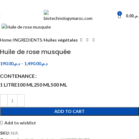
0
0.00
د.م
Click to enlarge
Home
INGREDIENTS
Huiles végétales
Huile de rose musquée
190.00
د.م.
–
1,490.00
د.م.
CONTENANCE
1 LITRE
100 ML
250 ML
500 ML
ADD TO CART
Add to wishlist
SKU:
N/A