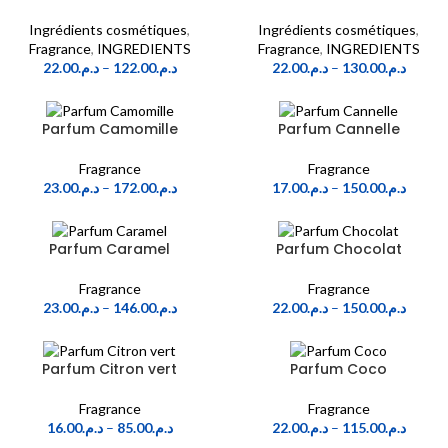
Ingrédients cosmétiques
,
Ingrédients cosmétiques
,
Fragrance
,
INGREDIENTS
Fragrance
,
INGREDIENTS
22.00
د.م.
–
122.00
د.م.
22.00
د.م.
–
130.00
د.م.
Parfum Camomille
Parfum Cannelle
Fragrance
Fragrance
23.00
د.م.
–
172.00
د.م.
17.00
د.م.
–
150.00
د.م.
Parfum Caramel
Parfum Chocolat
Fragrance
Fragrance
23.00
د.م.
–
146.00
د.م.
22.00
د.م.
–
150.00
د.م.
Parfum Citron vert
Parfum Coco
Fragrance
Fragrance
16.00
د.م.
–
85.00
د.م.
22.00
د.م.
–
115.00
د.م.