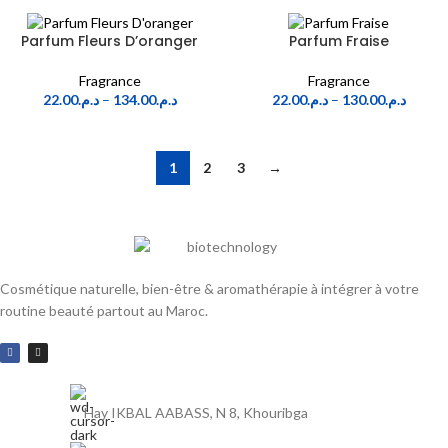
Parfum Fleurs D’oranger
Parfum Fraise
Fragrance
Fragrance
22.00
د.م.
–
134.00
د.م.
22.00
د.م.
–
130.00
د.م.
1
2
3
→
Cosmétique naturelle, bien-être & aromathérapie à intégrer à votre
routine beauté partout au Maroc.
Hay IKBAL AABASS, N 8, Khouribga