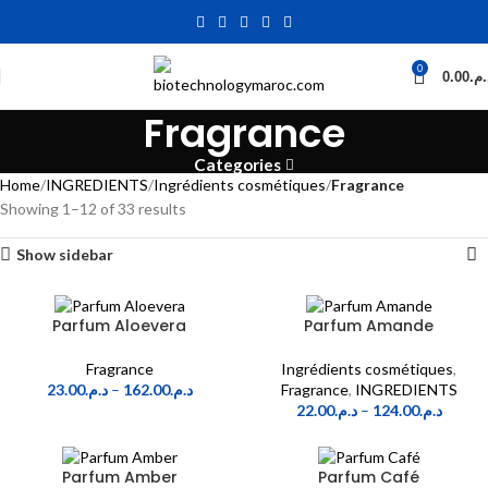
0
0.00
د.م
Fragrance
Categories
Home
INGREDIENTS
Ingrédients cosmétiques
Fragrance
Showing 1–12 of 33 results
Show sidebar
Parfum Aloevera
Parfum Amande
Fragrance
Ingrédients cosmétiques
,
23.00
د.م.
–
162.00
د.م.
Fragrance
,
INGREDIENTS
22.00
د.م.
–
124.00
د.م.
Parfum Amber
Parfum Café