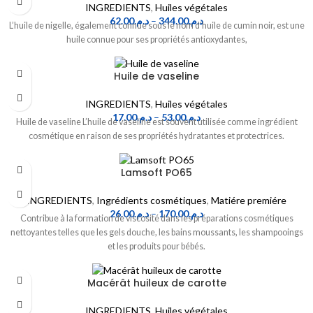
INGREDIENTS
,
Huiles végétales
62.00
د.م.
–
344.00
د.م.
L’huile de nigelle, également connue sous le nom d’huile de cumin noir, est une
huile connue pour ses propriétés antioxydantes,
Huile de vaseline
INGREDIENTS
,
Huiles végétales
17.00
د.م.
–
53.00
د.م.
Huile de vaseline L’huile de vaseline est souvent utilisée comme ingrédient
cosmétique en raison de ses propriétés hydratantes et protectrices.
Lamsoft PO65
INGREDIENTS
,
Ingrédients cosmétiques
,
Matiére premiére
26.00
د.م.
–
170.00
د.م.
Contribue à la formation de viscosité dans les préparations cosmétiques
nettoyantes telles que les gels douche, les bains moussants, les shampooings
et les produits pour bébés.
Macérât huileux de carotte
INGREDIENTS
,
Huiles végétales