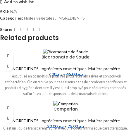
Add to wishlist
SKU:
N/A
Categories:
Huiles végétales
,
INGREDIENTS
Share:
Related products
Bicarbonate de Soude
INGREDIENTS
,
Ingrédients cosmétiques
,
Matiére premiére
7.00
د.م.
–
45.00
د.م.
Il est utilisé en cosmétique pour ses propriétés abrasives et son pouvoir
antibactérien. On en trouve pour ces raisons dans de nombreux dentifrices et
produits d'hygiène dentaire. Il y est aussi employé pour réduire les composés
sulfurés volatils responsables de la mauvaise haleine.
Comperlan
INGREDIENTS
,
Ingrédients cosmétiques
,
Matiére premiére
20.00
د.م.
–
75.00
د.م.
C’est un liquide transparent jaune, avec une odeur intrinsèque caractéristique,