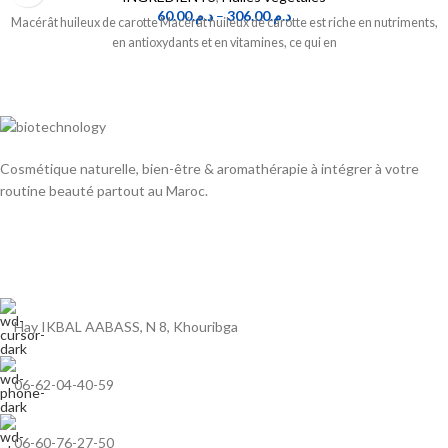
60.00
د.م.
–
306.00
د.م.
Macérât huileux de carotte Macérât huileux de carotte est riche en nutriments,
en antioxydants et en vitamines, ce qui en
Cosmétique naturelle, bien-être & aromathérapie à intégrer à votre
routine beauté partout au Maroc.
Hay IKBAL AABASS, N 8, Khouribga
06-62-04-40-59
06-60-76-27-50