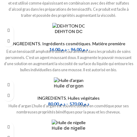
et est utilisé comme épaississant en combinaison avec des éther sulfates
d’alcool gras dans les préparations de tensioactifs. Ce produit est facile à
traiter et possède des propriétés augmentant la viscosité.
DEHYTON DC
INGREDIENTS
,
Ingrédients cosmétiques
,
Matiére premiére
16.00
د.م.
–
96.00
د.م.
Est un tensioactif amphotère utilisé couramment dans les produits de soins
personnels. C'est un agent moussant doux. Il augmente le pouvoir moussant
d'une solution en augmentant la viscosité de surface du liquide qui entoure les
bulles individuelles dans une mousse. Il est autorisé en bio.
Huile d’argan
INGREDIENTS
,
Huiles végétales
80.00
د.م.
–
570.00
د.م.
Huile d’argan L’huile d’argan est souvent utilisée en cosmétique pour ses
nombreuses propriétés bénéfiques pour la peau et les cheveux.
Huile de nigelle