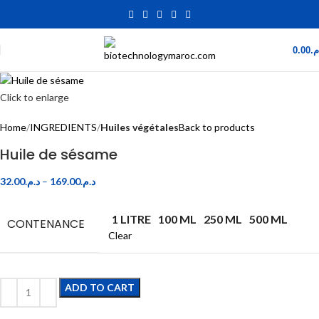
0.00
.م
Click to enlarge
Home
INGREDIENTS
Huiles végétales
Back to products
Huile de sésame
32.00
د.م.
–
169.00
د.م.
1 LITRE
100 ML
250 ML
500 ML
CONTENANCE
Clear
ADD TO CART