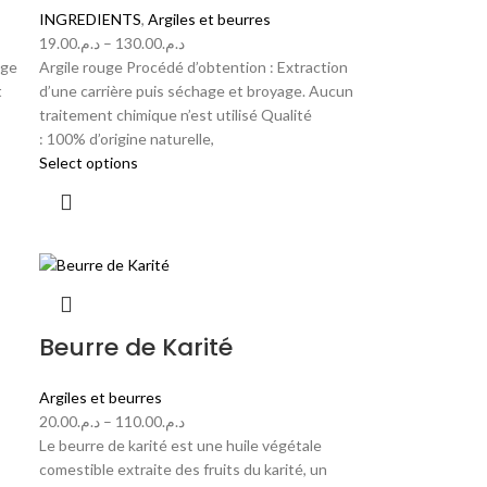
INGREDIENTS
,
Argiles et beurres
19.00
د.م.
–
130.00
د.م.
uge
Argile rouge Procédé d’obtention : Extraction
t
d’une carrière puis séchage et broyage. Aucun
traitement chimique n’est utilisé Qualité
: 100% d’origine naturelle,
Select options
Beurre de Karité
Argiles et beurres
20.00
د.م.
–
110.00
د.م.
Le beurre de karité est une huile végétale
comestible extraite des fruits du karité, un