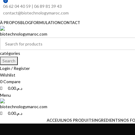
0
0
0
06 62 04 40 59 | 06 89 81 39 43
contact@biotechnologymaroc.com
À PROPOS
BLOG
FORMULATION
CONTACT
catégories
Search
Login / Register
Wishlist
0
Compare
0.00
د.م.
Menu
0.00
د.م.
ACCEUIL
NOS PRODUITS
INGREDIENTS
NOS F