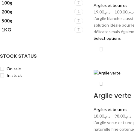
100g
7
Argiles et beurres
200g
1
19.00
د.م.
–
100.00
د.م.
L’argile blanche, auss
500g
7
solution idéale pour 
1KG
7
délicates mais égale
Select options
STOCK STATUS
On sale
In stock
Argile verte
Argiles et beurres
18.00
د.م.
–
98.00
د.م.
L’argile verte est un
naturelle fine obtenu