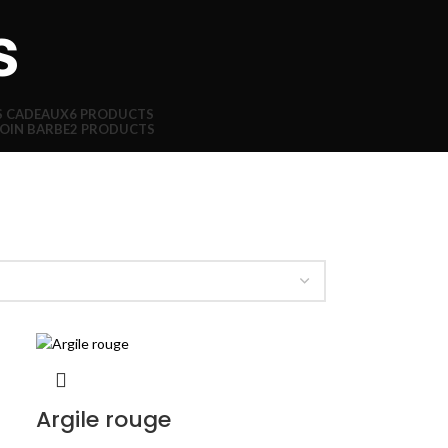
s
S CADEAUX
6 PRODUCTS
OIN BARBE
2 PRODUCTS
Argile rouge