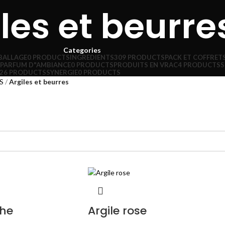
les et beurre
Categories
BALLAGE
0 PRODUCTS
INGREDIENTS
309 PRODUCTS
PACK ET COFFRET
PARFUM D"AMBIANCE
0 PRODUCTS
PRODUITS EN VRAC
4 PRODUCTS
S
26 PRODUCTS
SYNERGIE
0 PRODUCTS
S
Argiles et beurres
che
Argile rose