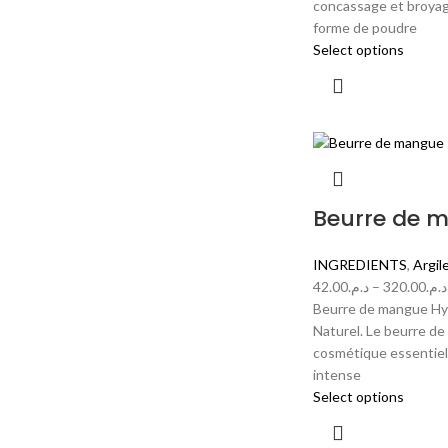
concassage et broyag
forme de poudre
Select options
Beurre de 
INGREDIENTS
,
Argil
42.00
د.م.
–
320.00
د.م.
Beurre de mangue Hyd
Naturel. Le beurre de
cosmétique essentiel
intense
Select options