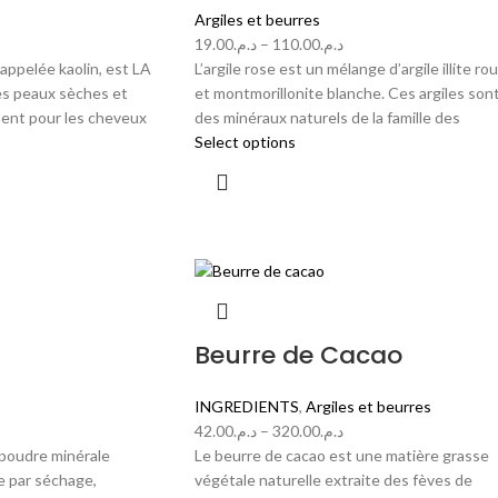
Argiles et beurres
19.00
د.م.
–
110.00
د.م.
i appelée kaolin, est LA
L’argile rose est un mélange d’argile illite ro
les peaux sèches et
et montmorillonite blanche. Ces argiles son
ment pour les cheveux
des minéraux naturels de la famille des
Select options
Beurre de Cacao
INGREDIENTS
,
Argiles et beurres
42.00
د.م.
–
320.00
د.م.
e poudre minérale
Le beurre de cacao est une matière grasse
e par séchage,
végétale naturelle extraite des fèves de