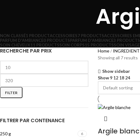
Argi
NON CLASSÉ
1 PRODUCT
ACCESSOIRES
7 PRODUCTS
ACCESSOIRES EM
PARFUM D'AMBIANCE
0 PRODUCTS
PARFUM D'AMBIANCE
3 PRODUCTS
SOIN CHEVEUX
11 PRODUCTS
SOIN CORPS
15 PRODUCTS
SOIN VISAGE
RECHERCHE PAR PRIX
Home
INGREDIENT
Showing all 7 results
Show sidebar
Show
9
12
18
24
FILTER
FILTRER PAR CONTENANCE
Argile blan
250 g
6