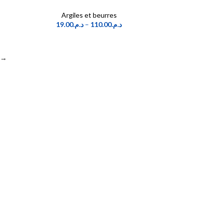
Argiles et beurres
19.00
د.م.
–
110.00
د.م.
→