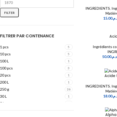
INGREDIENTS
,
Ing
FILTER
Matiér
15.00
د.م
FILTRER PAR CONTENANCE
Acid
Ingrédients c
1 pcs
5
INGR
10 pcs
5
50.00
د.م.
100 L
1
100 pcs
3
20 pcs
Acide 
1
200 L
1
INGREDIENTS
,
Ing
250 g
26
Matiér
18.00
د.م
30 L
1
5 L
1
5 pcs
1
Alpha