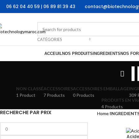
06 62 04 40 59 | 06 89 81 39 43
contact@biotechnolo
CATÉGORIES
ACCEUIL
NOS PRODUITS
INGREDIENTS
NOS FOR
NON CLASSÉ
ACCESSOIRES
ACCESSOIRES EMBALLAGE
ING
1 Product
7 Products
0 Products
309 
PRODUITS EN VR
4 Products
RECHERCHE PAR PRIX
Home
INGREDIENT
Acide