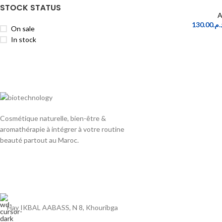
50 pcs
6
STOCK STATUS
10 ML
68
A
130.00
د.م
10g
32
On sale
50g
33
In stock
100g
134
200g
76
500g
102
1KG
102
30 ML
32
50 ML
72
Cosmétique naturelle, bien-être &
1 LITRE
45
aromathérapie à intégrer à votre routine
100 ML
115
beauté partout au Maroc.
200 ML
1
250 ML
98
500 ML
45
Hay IKBAL AABASS, N 8, Khouribga