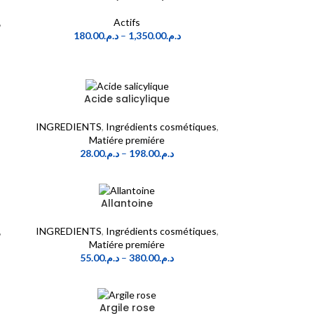
,
Actifs
180.00
د.م.
–
1,350.00
د.م.
Acide salicylique
INGREDIENTS
,
Ingrédients cosmétiques
,
Matiére premiére
28.00
د.م.
–
198.00
د.م.
Allantoine
,
INGREDIENTS
,
Ingrédients cosmétiques
,
Matiére premiére
55.00
د.م.
–
380.00
د.م.
Argile rose