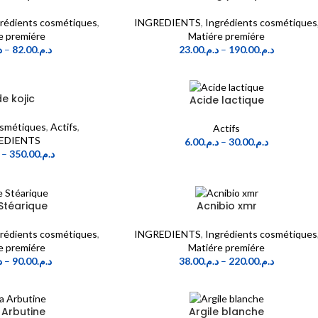
rédients cosmétiques
,
INGREDIENTS
,
Ingrédients cosmétiques
e premiére
Matiére premiére
.
–
82.00
د.م.
23.00
د.م.
–
190.00
د.م.
e kojic
Acide lactique
osmétiques
,
Actifs
,
Actifs
EDIENTS
6.00
د.م.
–
30.00
د.م.
–
350.00
د.م.
Stéarique
Acnibio xmr
rédients cosmétiques
,
INGREDIENTS
,
Ingrédients cosmétiques
e premiére
Matiére premiére
.
–
90.00
د.م.
38.00
د.م.
–
220.00
د.م.
 Arbutine
Argile blanche