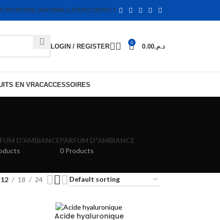
À PROPOS
BLOG
FORMULATION
CONTACT
0
LOGIN / REGISTER
0.00
د.م.
ITS EN VRAC
ACCESSOIRES
FUM D'AMBIANCE
PARFUM D"AMBIANCE
oducts
0 Products
12
18
24
Acide hyaluronique