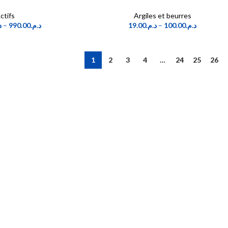
ctifs
Argiles et beurres
.
–
990.00
د.م.
19.00
د.م.
–
100.00
د.م.
1
2
3
4
…
24
25
26