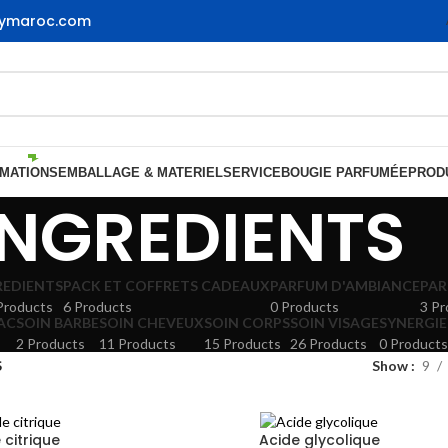
gymaroc.com
MATIONS
EMBALLAGE & MATERIEL
SERVICE
BOUGIE PARFUMÉE
PRODU
INGREDIENTS
REDIENTS
PACK ET COFFRETS CADEAUX
PARFUM D'AMBIANCE
PAR
Products
6 Products
0 Products
3 Pr
AC
SOIN BARBE
SOIN CHEVEUX
SOIN CORPS
SOIN VISAGE
SYNERGIE
2 Products
11 Products
15 Products
26 Products
0 Products
S
Show
9
 citrique
Acide glycolique