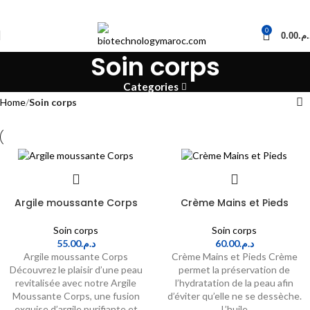
0
0.00
د.م
Soin corps
Categories
Home
Soin corps
Argile moussante Corps
Crème Mains et Pieds
Soin corps
Soin corps
55.00
د.م.
60.00
د.م.
Argile moussante Corps
Crème Mains et Pieds Crème
Découvrez le plaisir d’une peau
permet la préservation de
revitalisée avec notre Argile
l’hydratation de la peau afin
Moussante Corps, une fusion
d’éviter qu’elle ne se dessèche.
exquise d’argile purifiante et
L’huile