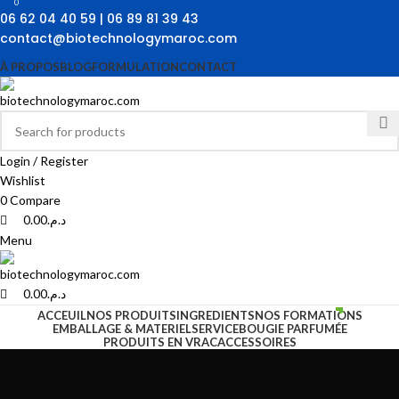
0
0
06 62 04 40 59 | 06 89 81 39 43
contact@biotechnologymaroc.com
À PROPOS
BLOG
FORMULATION
CONTACT
Login / Register
Wishlist
0
Compare
0.00
د.م.
Menu
0.00
د.م.
ACCEUIL
NOS PRODUITS
INGREDIENTS
NOS FORMATIONS
EMBALLAGE & MATERIEL
SERVICE
BOUGIE PARFUMÉE
PRODUITS EN VRAC
ACCESSOIRES