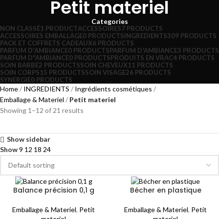
Petit materiel
Categories
NON CLASSÉ
1 PRODUCT
ACCESSOIRES
7 PRODUCTS
ACCESSOIRES EMBALLAGE
0 PRODUCTS
INGREDIENTS
309 PRODUCTS
PACK ET COFFRETS CADEAUX
6 PRODUCTS
PARFUM D'AMBIANCE
0 PRODUCTS
PARFUM D'AMBIANCE
3 PRODUCTS
PARFUM D"AMBIANCE
0 PRODUCTS
PRODUITS EN VRAC
4 PRODUCTS
SOIN BARBE
2 PRODUCTS
SOIN CHEVEUX
11 PRODUCTS
SOIN CORPS
15 PRODUCTS
SOIN VISAGE
26 PRODUCTS
SYNERGIE
0 PRODUCTS
Home
INGREDIENTS
Ingrédients cosmétiques
Emballage & Materiel
Petit materiel
Showing 1–12 of 21 results
Show sidebar
Show
9
12
18
24
Balance précision 0,1 g
Bécher en plastique
Emballage & Materiel
,
Petit
Emballage & Materiel
,
Petit
materiel
materiel