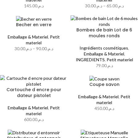
145.00
د.م.
30.00
د.م.
–
65.00
د.م.
Becher en verre
Bombes de bain Lot de 6
moules ronds
Emballage & Materiel
,
Petit
materiel
Ingrédients cosmétiques
,
30.00
د.م.
–
90.00
د.م.
Emballage & Materiel
,
INGREDIENTS
,
Petit materiel
79.00
د.م.
Coupe savon
Cartouche d encre pour
dateur pistolet
Emballage & Materiel
,
Petit
materiel
Emballage & Materiel
,
Petit
450.00
د.م.
materiel
600.00
د.م.