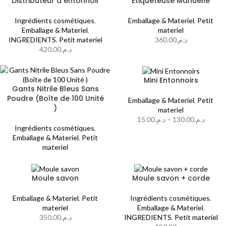
Distributeur d entonnoir
Etiqueteuse Manuelle
Ingrédients cosmétiques
,
Emballage & Materiel
,
Petit
Emballage & Materiel
,
materiel
INGREDIENTS
,
Petit materiel
360.00
د.م.
420.00
د.م.
Mini Entonnoirs
Gants Nitrile Bleus Sans
Poudre (Boîte de 100 Unité
Emballage & Materiel
,
Petit
)
materiel
15.00
د.م.
–
130.00
د.م.
Ingrédients cosmétiques
,
Emballage & Materiel
,
Petit
materiel
Moule savon
Moule savon + corde
Emballage & Materiel
,
Petit
Ingrédients cosmétiques
,
materiel
Emballage & Materiel
,
350.00
د.م.
INGREDIENTS
,
Petit materiel