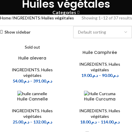
Huiles végétales
Categories
Home
INGREDIENTS
Huiles végétales
Showing 1–12 of 37 results
Show sidebar
Sold out
Huile Camphrée
Huile alevera
INGREDIENTS
,
Huiles
INGREDIENTS
,
Huiles
végétales
végétales
19.00
د.م.
–
90.00
د.م.
54.00
د.م.
–
391.00
د.م.
Huile Cannelle
Huile Curcuma
INGREDIENTS
,
Huiles
INGREDIENTS
,
Huiles
végétales
végétales
25.00
د.م.
–
132.00
د.م.
18.00
د.م.
–
114.00
د.م.