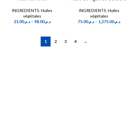
INGREDIENTS
,
Huiles
INGREDIENTS
,
Huiles
végétales
végétales
21.00
د.م.
–
98.00
د.م.
75.00
د.م.
–
1,275.00
د.م.
1
2
3
4
→