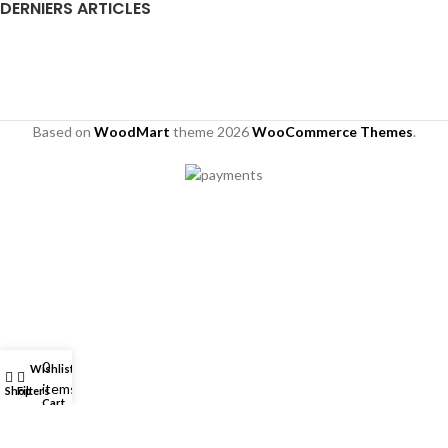
DERNIERS ARTICLES
Based on
WoodMart
theme
2026
WooCommerce Themes
.
0
Wishlist
My account
items
Shop
Filters
Cart