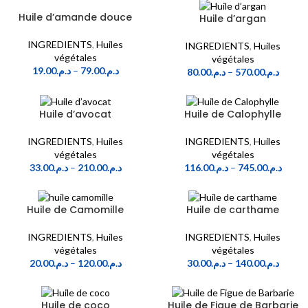
Huile d’amande douce
Huile d’argan
INGREDIENTS
,
Huiles
INGREDIENTS
,
Huiles
végétales
végétales
19.00
د.م.
–
79.00
د.م.
80.00
د.م.
–
570.00
د.م.
Huile d’avocat
Huile de Calophylle
INGREDIENTS
,
Huiles
INGREDIENTS
,
Huiles
végétales
végétales
33.00
د.م.
–
210.00
د.م.
116.00
د.م.
–
745.00
د.م.
Huile de Camomille
Huile de carthame
INGREDIENTS
,
Huiles
INGREDIENTS
,
Huiles
végétales
végétales
20.00
د.م.
–
120.00
د.م.
30.00
د.م.
–
140.00
د.م.
Huile de coco
Huile de Figue de Barbarie