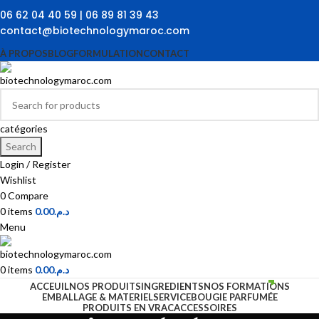
06 62 04 40 59 | 06 89 81 39 43
contact@biotechnologymaroc.com
À PROPOS
BLOG
FORMULATION
CONTACT
catégories
Search
Login / Register
Wishlist
0
Compare
0
items
0.00
د.م.
Menu
0
items
0.00
د.م.
ACCEUIL
NOS PRODUITS
INGREDIENTS
NOS FORMATIONS
EMBALLAGE & MATERIEL
SERVICE
BOUGIE PARFUMÉE
PRODUITS EN VRAC
ACCESSOIRES