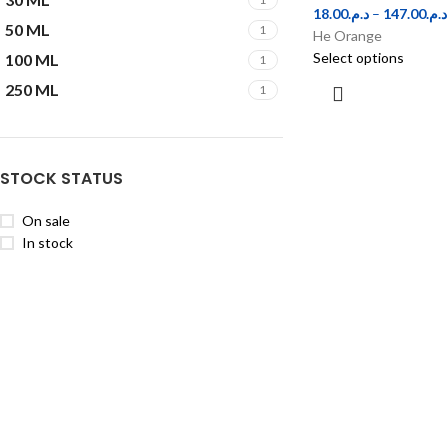
18.00
د.م.
–
147.00
د.م.
50 ML
1
He Orange
Select options
100 ML
1
250 ML
1
STOCK STATUS
On sale
In stock