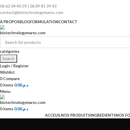
06 62 04 40 59 | 06 89 81 39 43
contact@biotechnologymaroc.com
À PROPOS
BLOG
FORMULATION
CONTACT
catégories
Search
Login / Register
Wishlist
0
Compare
0
items
0.00
د.م.
Menu
0
items
0.00
د.م.
ACCEUIL
NOS PRODUITS
INGREDIENTS
NOS F