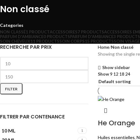
Non classé
Categories
NON CLASSÉ
1 PRODUCT
ACCESSOIRES
7 PRODUCTS
ACCESSOIRES EM
PARFUM D'AMBIANCE
0 PRODUCTS
PARFUM D'AMBIANCE
3 PRODUCTS
SOIN CHEVEUX
11 PRODUCTS
SOIN CORPS
15 PRODUCTS
SOIN VISAGE
RECHERCHE PAR PRIX
Home
Non classé
Showing the single re
Show sidebar
Show
9
12
18
24
FILTER
FILTRER PAR CONTENANCE
He Orange
10 ML
1
Huiles essentielles
,
N
30 ML
1