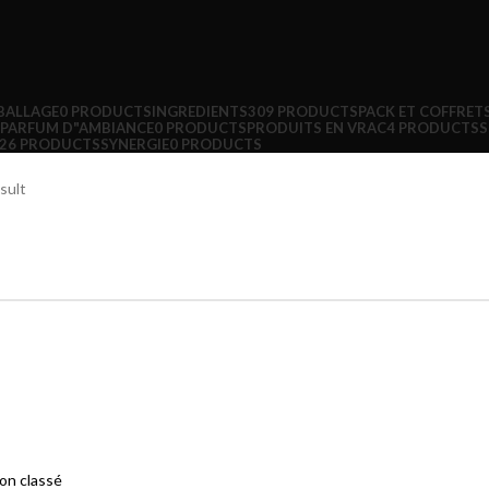
BALLAGE
0 PRODUCTS
INGREDIENTS
309 PRODUCTS
PACK ET COFFRET
PARFUM D"AMBIANCE
0 PRODUCTS
PRODUITS EN VRAC
4 PRODUCTS
S
26 PRODUCTS
SYNERGIE
0 PRODUCTS
sult
on classé