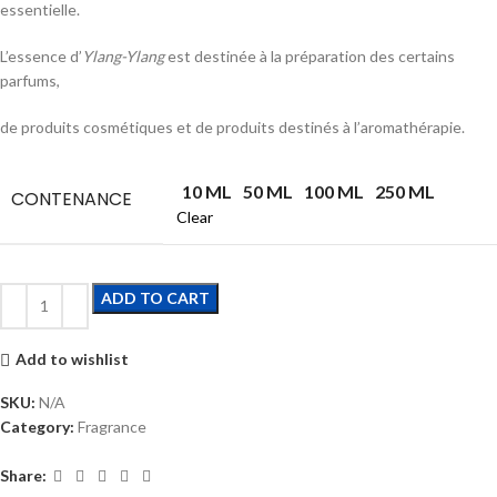
essentielle.
L’essence d’
Ylang-Ylang
est destinée à la préparation des certains
parfums,
de produits cosmétiques et de produits destinés à l’aromathérapie.
10 ML
50 ML
100 ML
250 ML
CONTENANCE
Clear
ADD TO CART
Add to wishlist
SKU:
N/A
Category:
Fragrance
Share: