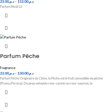
23.00
د.م.
–
152.00
د.م.
Parfum Musk Lil
Parfum Pêche
Fragrance
22.00
د.م.
–
130.00
د.م.
Parfum Pêche Originaire de Chine, la Pêche est le fruit comestible du pêcher
(Prunus Persica). De peau veloutée rose-carmin ou rose-saumon, le