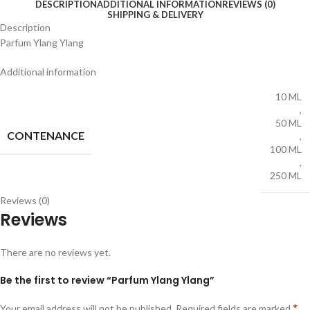
DESCRIPTION
ADDITIONAL INFORMATION
REVIEWS (0)
SHIPPING & DELIVERY
Description
Parfum Ylang Ylang
Additional information
10 ML
,
50 ML
CONTENANCE
,
100 ML
,
250 ML
Reviews (0)
Reviews
There are no reviews yet.
Be the first to review “Parfum Ylang Ylang”
*
Your email address will not be published.
Required fields are marked