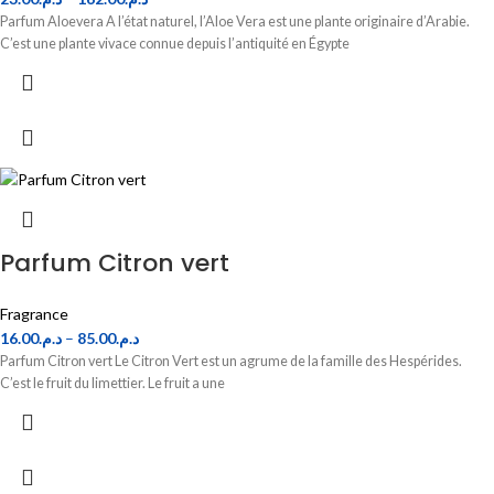
Parfum Aloevera A l’état naturel, l’Aloe Vera est une plante originaire d’Arabie.
C’est une plante vivace connue depuis l’antiquité en Égypte
Parfum Citron vert
Fragrance
16.00
د.م.
–
85.00
د.م.
Parfum Citron vert Le Citron Vert est un agrume de la famille des Hespérides.
C’est le fruit du limettier. Le fruit a une