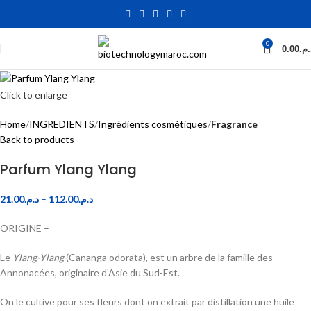
0
0.00
د.م
Click to enlarge
Home
INGREDIENTS
Ingrédients cosmétiques
Fragrance
Back to products
Parfum Ylang Ylang
21.00
د.م.
–
112.00
د.م.
ORIGINE –
Le
Ylang-Ylang
(Cananga odorata), est un arbre de la famille des
Annonacées, originaire d’Asie du Sud-Est.
On le cultive pour ses fleurs dont on extrait par distillation une huile