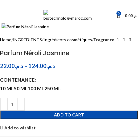
0
0.00
د.م
Click to enlarge
Home
INGREDIENTS
Ingrédients cosmétiques
Fragrance
Parfum Néroli Jasmine
22.00
د.م.
–
124.00
د.م.
CONTENANCE
10 ML
50 ML
100 ML
250 ML
ADD TO CART
Add to wishlist