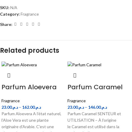
SKU:
N/A
Category:
Fragrance
Share:
Related products
Parfum Aloevera
Parfum Caramel
Fragrance
Fragrance
23.00
د.م.
–
162.00
د.م.
23.00
د.م.
–
146.00
د.م.
Parfum Aloevera A l’état naturel,
Parfum Caramel SENTEUR et
l’Aloe Vera est une plante
UTILISATION – À l’origine
originaire d’Arabie. C’est une
le Caramel est utilisé dans la