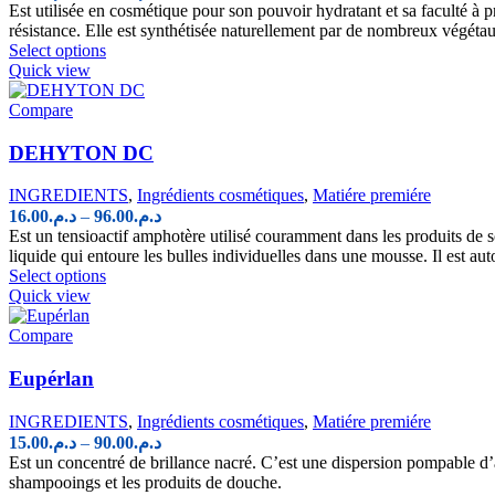
chosen
range:
Est utilisée en cosmétique pour son pouvoir hydratant et sa faculté à p
on
د.م.13.00
résistance. Elle est synthétisée naturellement par de nombreux végétaux,
the
This
through
Select options
product
product
Quick view
د.م.70.00
page
has
multiple
Compare
variants.
The
DEHYTON DC
options
may
INGREDIENTS
,
Ingrédients cosmétiques
,
Matiére premiére
be
Price
16.00
د.م.
–
96.00
د.م.
chosen
range:
Est un tensioactif amphotère utilisé couramment dans les produits de 
on
د.م.16.00
liquide qui entoure les bulles individuelles dans une mousse. Il est aut
the
This
through
Select options
product
product
Quick view
د.م.96.00
page
has
multiple
Compare
variants.
The
Eupérlan
options
may
INGREDIENTS
,
Ingrédients cosmétiques
,
Matiére premiére
be
Price
15.00
د.م.
–
90.00
د.م.
chosen
range:
Est un concentré de brillance nacré. C’est une dispersion pompable d’ag
on
د.م.15.00
shampooings et les produits de douche.
the