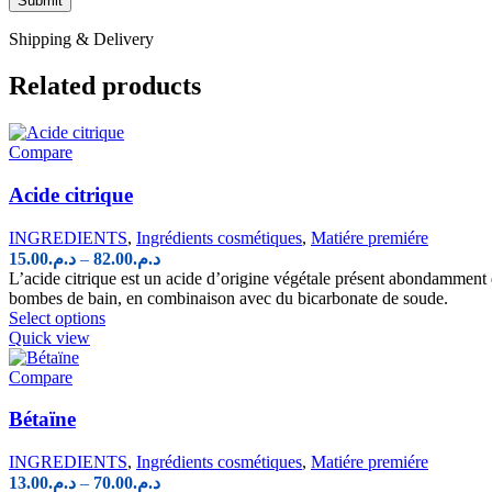
Shipping & Delivery
Related products
Compare
Acide citrique
INGREDIENTS
,
Ingrédients cosmétiques
,
Matiére premiére
Price
15.00
د.م.
–
82.00
د.م.
range:
L’acide citrique est un acide d’origine végétale présent abondamment d
د.م.15.00
bombes de bain, en combinaison avec du bicarbonate de soude.
This
through
Select options
product
Quick view
د.م.82.00
has
multiple
Compare
variants.
The
Bétaïne
options
may
INGREDIENTS
,
Ingrédients cosmétiques
,
Matiére premiére
be
Price
13.00
د.م.
–
70.00
د.م.