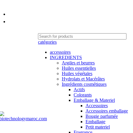
06 62 04 40 59 | 06 89 81 39 43
contact@biotechnologymaroc.com
catégories
accessoires
INGREDIENTS
Argiles et beurres
Huiles essentielles
Huiles végétales
Hydrolats et Macérâtes
Ingrédients cosmétiques
Actifs
Colorants
Emballage & Materiel
Accessoires
Accessoires emballage
Bougie parfumée
Emballage
Petit materiel
Fragrance