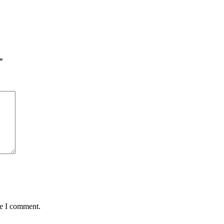
*
me I comment.