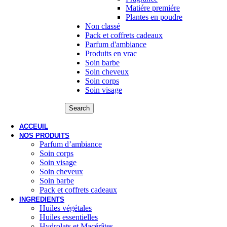
Matiére premiére
Plantes en poudre
Non classé
Pack et coffrets cadeaux
Parfum d'ambiance
Produits en vrac
Soin barbe
Soin cheveux
Soin corps
Soin visage
Search
ACCEUIL
NOS PRODUITS
Parfum d’ambiance
Soin corps
Soin visage
Soin cheveux
Soin barbe
Pack et coffrets cadeaux
INGREDIENTS
Huiles végétales
Huiles essentielles
Hydrolats et Macérâtes