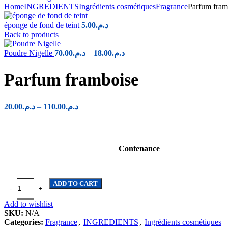
Home
INGREDIENTS
Ingrédients cosmétiques
Fragrance
Parfum fram
éponge de fond de teint
5.00
د.م.
Back to products
Price
Poudre Nigelle
70.00
د.م.
–
18.00
د.م.
range:
د.م.18.00
Parfum framboise
through
د.م.70.00
Price
20.00
د.م.
–
110.00
د.م.
range:
د.م.20.00
through
د.م.110.00
Contenance
Parfum framboise quantity
ADD TO CART
Add to wishlist
SKU:
N/A
Categories:
Fragrance
,
INGREDIENTS
,
Ingrédients cosmétiques