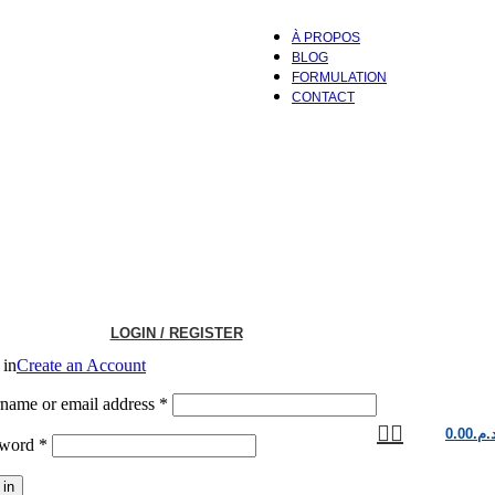
À PROPOS
BLOG
FORMULATION
CONTACT
LOGIN / REGISTER
 in
Create an Account
Required
name or email address
*
0.00
د.م
Required
sword
*
 in