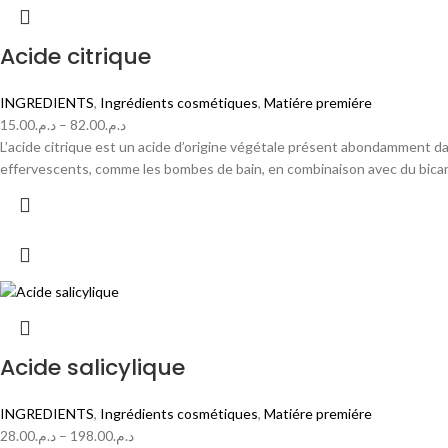
Acide citrique
INGREDIENTS
,
Ingrédients cosmétiques
,
Matiére premiére
15.00
د.م.
–
82.00
د.م.
L’acide citrique est un acide d’origine végétale présent abondamment da
effervescents, comme les bombes de bain, en combinaison avec du bica
Acide salicylique
INGREDIENTS
,
Ingrédients cosmétiques
,
Matiére premiére
28.00
د.م.
–
198.00
د.م.