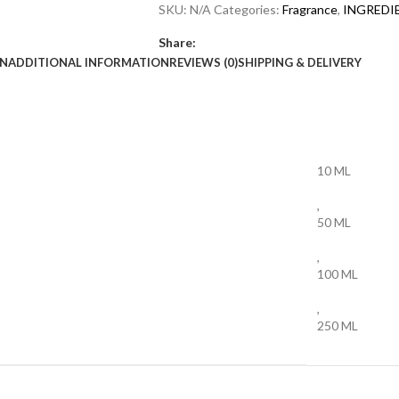
SKU:
N/A
Categories:
Fragrance
,
INGREDI
Share:
ON
ADDITIONAL INFORMATION
REVIEWS (0)
SHIPPING & DELIVERY
10 ML
,
50 ML
,
100 ML
,
250 ML