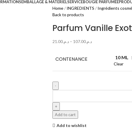
ORMATIONS
EMBALLAGE & MATERIEL
SERVICE
BOUGIE PARFUMÉE
PRODU
Home
INGREDIENTS
Ingrédients cosmé
Back to products
Parfum Vanille Exo
21.00
د.م.
–
107.00
د.م.
10 ML
CONTENANCE
Clear
Add to cart
Add to wishlist