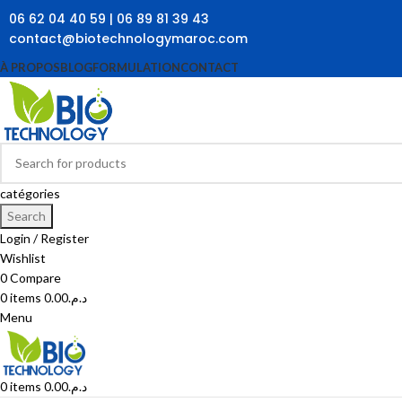
06 62 04 40 59 | 06 89 81 39 43
contact@biotechnologymaroc.com
À PROPOS
BLOG
FORMULATION
CONTACT
catégories
Search
Login / Register
Wishlist
0
Compare
0
items
0.00
د.م.
Menu
0
items
0.00
د.م.