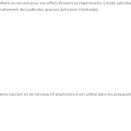
illaire ou encore pour ses effets lissants et régénérants. L'acide salicy
aitement des pellicules grasses (pityriasis stéatoïde).
nts nacrant et de tensioactif amphotére.il est utilisé dans les préparat