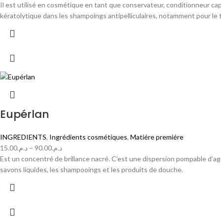
Il est utilisé en cosmétique en tant que conservateur, conditionneur cap
kératolytique dans les shampoings antipelliculaires, notamment pour le tr
Eupérlan
INGREDIENTS
,
Ingrédients cosmétiques
,
Matiére premiére
15.00
د.م.
–
90.00
د.م.
Est un concentré de brillance nacré. C’est une dispersion pompable d’age
savons liquides, les shampooings et les produits de douche.