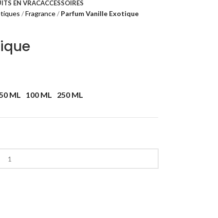
ITS EN VRAC
ACCESSOIRES
tiques
Fragrance
Parfum Vanille Exotique
tique
50 ML
100 ML
250 ML