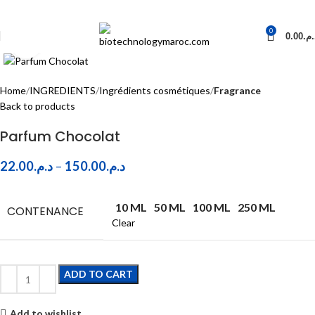
0
0.00
د.م
Click to enlarge
Home
INGREDIENTS
Ingrédients cosmétiques
Fragrance
Back to products
Parfum Chocolat
22.00
د.م.
–
150.00
د.م.
10 ML
50 ML
100 ML
250 ML
CONTENANCE
Clear
ADD TO CART
Add to wishlist