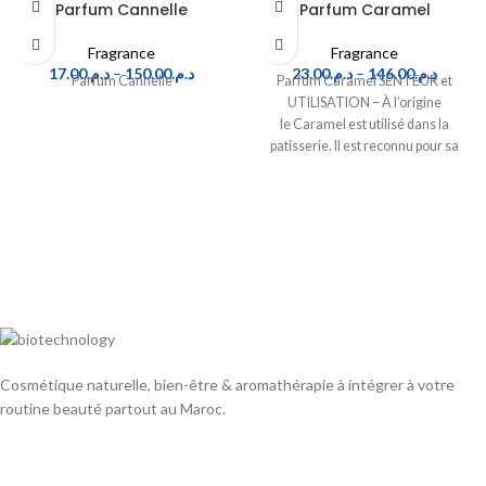
Parfum Cannelle
Parfum Caramel
Fragrance
Fragrance
17.00
د.م.
–
150.00
د.م.
23.00
د.م.
–
146.00
د.م.
Parfum Cannelle
Parfum Caramel SENTEUR et
UTILISATION – À l’origine
le Caramel est utilisé dans la
patisserie. Il est reconnu pour sa
senteur sucrée
Cosmétique naturelle, bien-être & aromathérapie à intégrer à votre
routine beauté partout au Maroc.