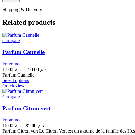
Shipping & Delivery
Related products
Compare
Parfum Cannelle
Fragrance
Price
17.00
د.م.
–
150.00
د.م.
range:
Parfum Cannelle
This
د.م.17.00
Select options
product
through
Quick view
has
د.م.150.00
multiple
Compare
variants.
The
Parfum Citron vert
options
may
Fragrance
be
Price
16.00
د.م.
–
85.00
د.م.
chosen
range:
Parfum Citron vert Le Citron Vert est un agrume de la famille des Hespér
on