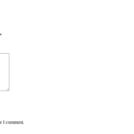
*
me I comment.