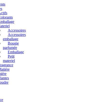
ents
es
ctifs
olorants
mballage
teriel
Accessoires
Accessoires
emballage
Bougie
parfumée
Emballage
Petit
materiel
ragrance
atiére
iére
lantes
oudre
ce