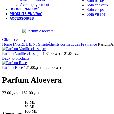
Soin barbe
Accompagnement
Soin cheveux
BOUGIE PARFUMÉE
Soin corps
PRODUITS EN VRAC
Soin visage
ACCESSOIRES
Click to enlarge
Home
INGREDIENTS
Ingrédients cosmétiques
Fragrance
Parfum A
Price
Parfum Vanille classique
107.00
د.م.
–
21.00
د.م.
range:
Back to products
د.م.21.00
Price
through
Parfum Rose
121.00
د.م.
–
22.00
د.م.
range:
د.م.107.00
د.م.22.00
Parfum Aloevera
through
د.م.121.00
Price
23.00
د.م.
–
162.00
د.م.
range:
د.م.23.00
10 ML
through
50 ML
د.م.162.00
100 ML
Contenance