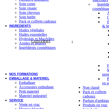
Soin corps
Ingrédi
Soin visage
cosmétiqu
Soin cheveux
A
Soin barbe
C
Pack et coffrets cadeaux
E
INGREDIENTS
& Ma
Huiles végétales
Huiles essentielles
Hydrolats et Macérâtes
CATÉGORIES
Argiles et beurres
Ingrédients cosmétiques
F
M
NOS FORMATIONS
prem
EMBALLAGE & MATERIEL
P
Emballage
en p
Accessoires emballage
Non classé
Petit materiel
Pack et coffrets
Materiel industriel
cadeaux
SERVICE
Parfum d'ambian
Vente en vrac
Produits en vrac
Marque blanche