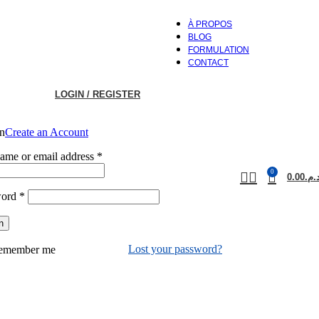
À PROPOS
BLOG
FORMULATION
CONTACT
LOGIN / REGISTER
in
Create an Account
Required
ame or email address
*
0
0.00
د.م
Required
word
*
n
Lost your password?
emember me