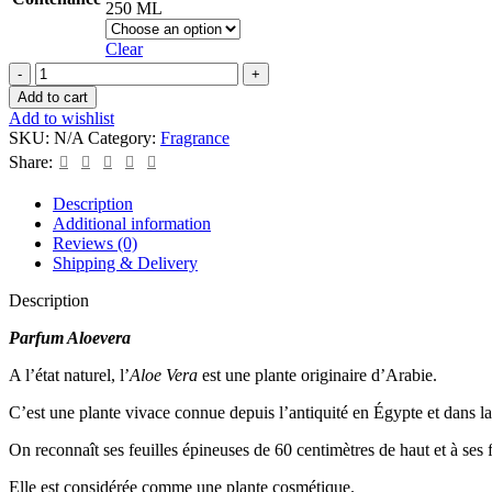
250 ML
Clear
Parfum
Aloevera
Add to cart
quantity
Add to wishlist
SKU:
N/A
Category:
Fragrance
Share:
Description
Additional information
Reviews (0)
Shipping & Delivery
Description
Parfum Aloevera
A l’état naturel, l’
Aloe Vera
est une plante originaire d’Arabie.
C’est une plante vivace connue depuis l’antiquité en Égypte et dans l
On reconnaît ses feuilles épineuses de 60 centimètres de haut et à ses 
Elle est considérée comme une plante cosmétique.