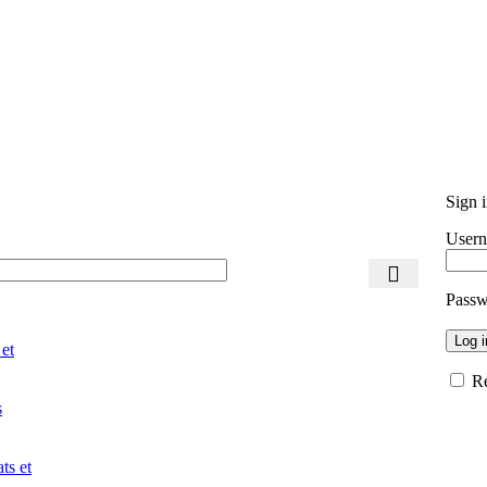
Sign 
Usern
Pass
Log i
 et
R
s
ts et