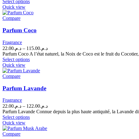
This
د.م.16.00
Select options
the
product
through
Quick view
product
has
د.م.85.00
page
multiple
Compare
variants.
The
Parfum Coco
options
may
Fragrance
be
Price
22.00
د.م.
–
115.00
د.م.
chosen
range:
Parfum Coco A l’état naturel, la Noix de Coco est le fruit du Cocotier,
on
This
د.م.22.00
Select options
the
product
through
Quick view
product
has
د.م.115.00
page
multiple
Compare
variants.
The
Parfum Lavande
options
may
Fragrance
be
Price
22.00
د.م.
–
122.00
د.م.
chosen
range:
Parfum Lavande Connue depuis la plus haute antiquité, la Lavande dit
on
This
د.م.22.00
Select options
the
product
through
Quick view
product
has
د.م.122.00
page
multiple
Compare