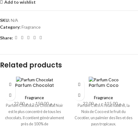
Add to wishlist
SKU:
N/A
Category:
Fragrance
Share:
Related products
Parfum Chocolat
Parfum Coco
Fragrance
Fragrance
22.00
د.م.
–
150.00
د.م.
22.00
د.م.
–
115.00
د.م.
Parfum Chocolat Le Chocolat Noir
Parfum Coco A l’état naturel, la
est le plus concentré de tous les
Noix de Coco est le fruit du
chocolats. Il contient généralement
Cocotier, un palmier des îles et des
près de 100% de
pays tropicaux.