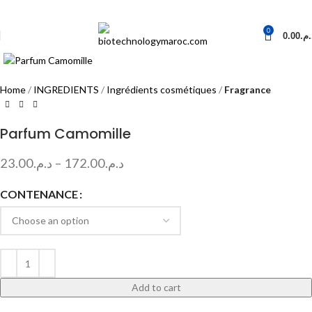
0
0.00
د.م
Click to enlarge
Home
INGREDIENTS
Ingrédients cosmétiques
Fragrance
Parfum Camomille
23.00
د.م.
–
172.00
د.م.
CONTENANCE
Add to cart