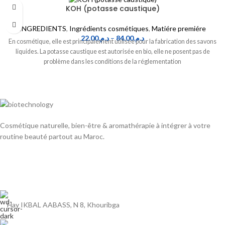
KOH (potasse caustique)
INGREDIENTS
,
Ingrédients cosmétiques
,
Matiére premiére
22.00
د.م.
–
84.00
د.م.
En cosmétique, elle est principalement utilisée pour la fabrication des savons
liquides. La potasse caustique est autorisée en bio, elle ne posent pas de
problème dans les conditions de la réglementation
Cosmétique naturelle, bien-être & aromathérapie à intégrer à votre
routine beauté partout au Maroc.
Hay IKBAL AABASS, N 8, Khouribga