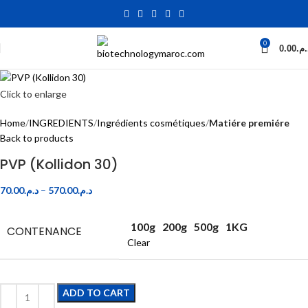
0
0.00
د.م
Click to enlarge
Home
INGREDIENTS
Ingrédients cosmétiques
Matiére premiére
Back to products
PVP (Kollidon 30)
70.00
د.م.
–
570.00
د.م.
100g
200g
500g
1KG
CONTENANCE
Clear
ADD TO CART