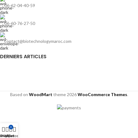
06-62-04-40-59
06-60-76-27-50
contact@biotechnologymaroc.com
DERNIERS ARTICLES
Based on
WoodMart
theme
2026
WooCommerce Themes
.
0
Shop
Wishlist
My account
Cart