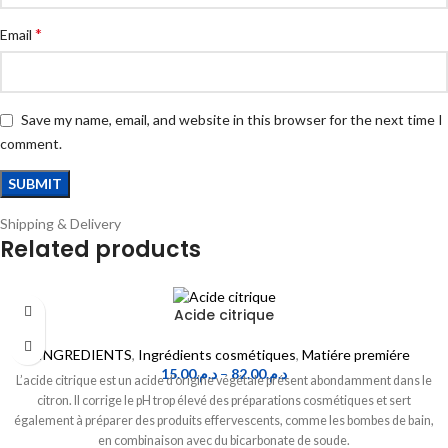
*
Email
Save my name, email, and website in this browser for the next time I
comment.
Shipping & Delivery
Related products
Acide citrique
INGREDIENTS
,
Ingrédients cosmétiques
,
Matiére premiére
15.00
د.م.
–
82.00
د.م.
L’acide citrique est un acide d’origine végétale présent abondamment dans le
citron. Il corrige le pH trop élevé des préparations cosmétiques et sert
également à préparer des produits effervescents, comme les bombes de bain,
en combinaison avec du bicarbonate de soude.