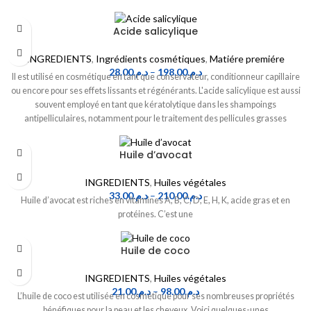
Acide salicylique
INGREDIENTS
,
Ingrédients cosmétiques
,
Matiére premiére
28.00
د.م.
–
198.00
د.م.
Il est utilisé en cosmétique en tant que conservateur, conditionneur capillaire
ou encore pour ses effets lissants et régénérants. L'acide salicylique est aussi
souvent employé en tant que kératolytique dans les shampoings
antipelliculaires, notamment pour le traitement des pellicules grasses
(pityriasis stéatoïde).
Huile d’avocat
INGREDIENTS
,
Huiles végétales
33.00
د.م.
–
210.00
د.م.
Huile d’avocat est riches en vitamines A, B, C, D, E, H, K, acide gras et en
protéines. C’est une
Huile de coco
INGREDIENTS
,
Huiles végétales
21.00
د.م.
–
98.00
د.م.
L’huile de coco est utilisée en cosmétique pour ses nombreuses propriétés
bénéfiques pour la peau et les cheveux. Voici quelques-unes