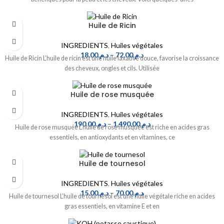
Huile de Ricin
INGREDIENTS
,
Huiles végétales
18.00
د.م.
–
72.00
د.م.
Huile de Ricin L’huile de ricin est une huile laxative douce, favorise la croissance
des cheveux, ongles et cils. Utilisée
Huile de rose musquée
INGREDIENTS
,
Huiles végétales
190.00
د.م.
–
1,490.00
د.م.
Huile de rose musquée L’huile de rose musquée est riche en acides gras
essentiels, en antioxydants et en vitamines, ce
Huile de tournesol
INGREDIENTS
,
Huiles végétales
15.00
د.م.
–
70.00
د.م.
Huile de tournesol L’huile de tournesol est une huile végétale riche en acides
gras essentiels, en vitamine E et en