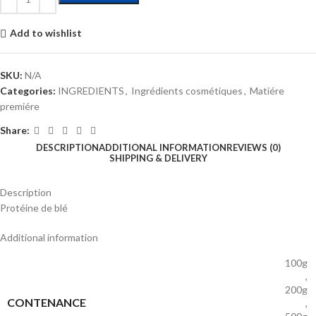
Add to wishlist
SKU:
N/A
Categories:
INGREDIENTS
,
Ingrédients cosmétiques
,
Matiére
premiére
Share:
DESCRIPTION
ADDITIONAL INFORMATION
REVIEWS (0)
SHIPPING & DELIVERY
Description
Protéine de blé
Additional information
100g
,
200g
CONTENANCE
,