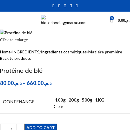
0
0.00
د.م
Click to enlarge
Home
INGREDIENTS
Ingrédients cosmétiques
Matiére premiére
Back to products
Protéine de blé
80.00
د.م.
–
660.00
د.م.
100g
200g
500g
1KG
CONTENANCE
Clear
ADD TO CART