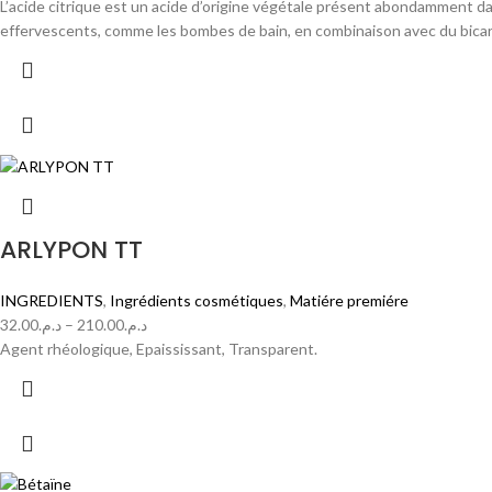
L’acide citrique est un acide d’origine végétale présent abondamment da
effervescents, comme les bombes de bain, en combinaison avec du bica
ARLYPON TT
INGREDIENTS
,
Ingrédients cosmétiques
,
Matiére premiére
32.00
د.م.
–
210.00
د.م.
Agent rhéologique, Epaississant, Transparent.