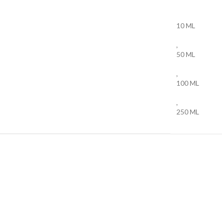
10 ML
,
50 ML
,
100 ML
,
250 ML