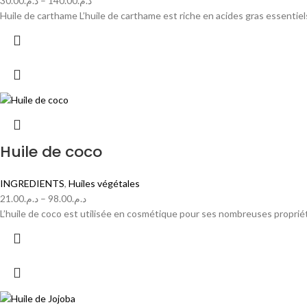
30.00
د.م.
–
140.00
د.م.
Huile de carthame L’huile de carthame est riche en acides gras essentiels
Huile de coco
INGREDIENTS
,
Huiles végétales
21.00
د.م.
–
98.00
د.م.
L’huile de coco est utilisée en cosmétique pour ses nombreuses proprié