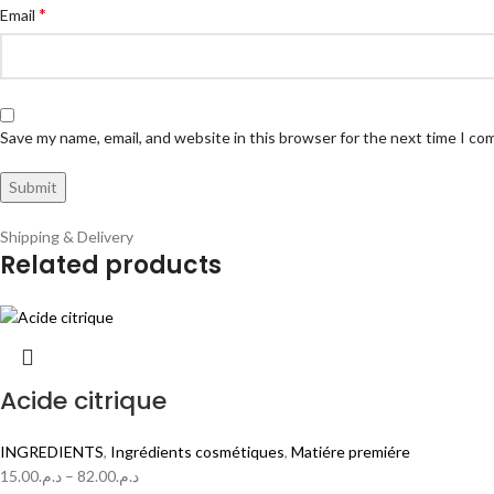
*
Email
Save my name, email, and website in this browser for the next time I c
Shipping & Delivery
Related products
Acide citrique
INGREDIENTS
,
Ingrédients cosmétiques
,
Matiére premiére
15.00
د.م.
–
82.00
د.م.