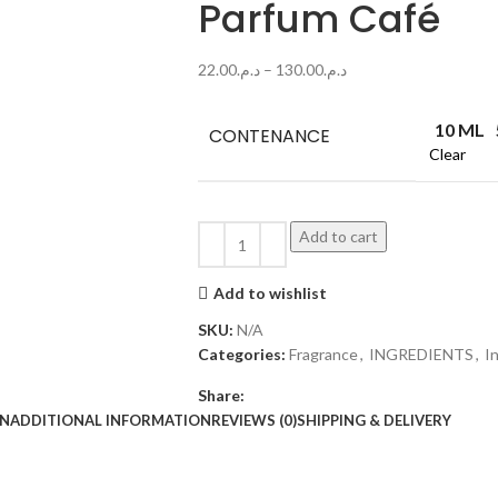
Parfum Café
22.00
د.م.
–
130.00
د.م.
10 ML
CONTENANCE
Clear
Add to cart
Add to wishlist
SKU:
N/A
Categories:
Fragrance
,
INGREDIENTS
,
I
Share:
ON
ADDITIONAL INFORMATION
REVIEWS (0)
SHIPPING & DELIVERY