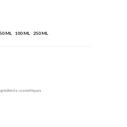
50 ML
100 ML
250 ML
ngrédients cosmétiques