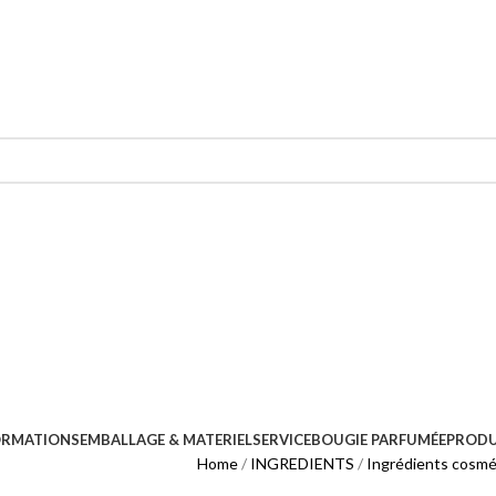
ORMATIONS
EMBALLAGE & MATERIEL
SERVICE
BOUGIE PARFUMÉE
PRODU
Home
INGREDIENTS
Ingrédients cosmé