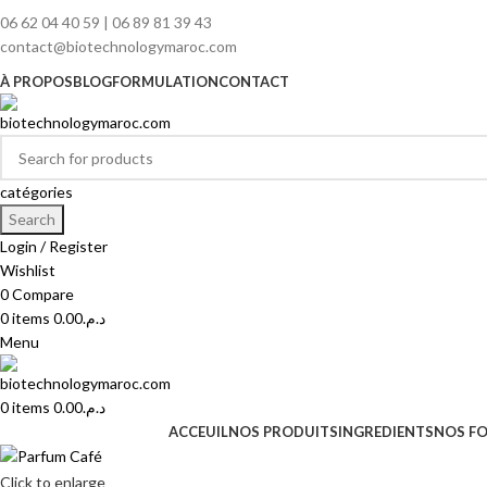
06 62 04 40 59 | 06 89 81 39 43
contact@biotechnologymaroc.com
À PROPOS
BLOG
FORMULATION
CONTACT
catégories
Search
Login / Register
Wishlist
0
Compare
0
items
0.00
د.م.
Menu
0
items
0.00
د.م.
ACCEUIL
NOS PRODUITS
INGREDIENTS
NOS F
Click to enlarge