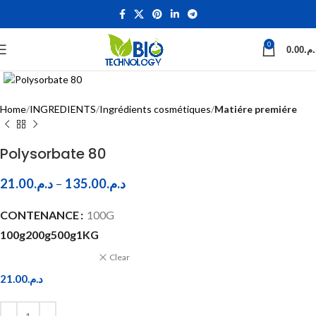
0
0.00
د.م
Click to enlarge
Home
INGREDIENTS
Ingrédients cosmétiques
Matiére premiére
Polysorbate 80
21.00
د.م.
–
135.00
د.م.
CONTENANCE
100G
100g
200g
500g
1KG
Clear
21.00
د.م.