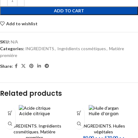
ADD TO CART
Add to wishlist
SKU:
N/A
Categories:
INGREDIENTS
,
Ingrédients cosmétiques
,
Matiére
premiére
Share:
Related products
Acide citrique
Huile d’argan
INGREDIENTS
,
Ingrédients
INGREDIENTS
,
Huiles
cosmétiques
,
Matiére
végétales
premiére
80.00
د.م.
–
570.00
د.م.