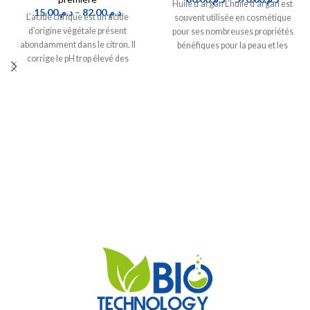
Huile d’argan L’huile d’argan est
15.00
د.م.
–
82.00
د.م.
L’acide citrique est un acide
souvent utilisée en cosmétique
d’origine végétale présent
pour ses nombreuses propriétés
abondamment dans le citron. Il
bénéfiques pour la peau et les
corrige le pH trop élevé des
cheveux.
préparations cosmétiques et sert
également à préparer des produits
effervescents, comme les bombes
de bain, en combinaison avec du
bicarbonate de soude.