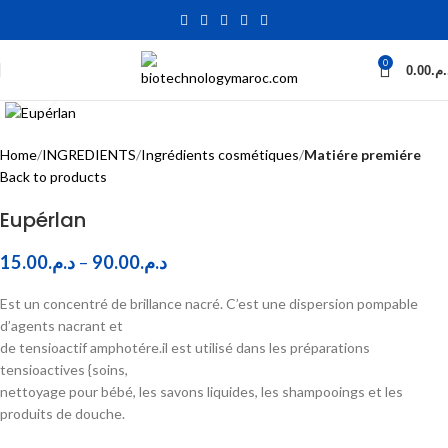
0
0.00
د.م
Click to enlarge
Home
INGREDIENTS
Ingrédients cosmétiques
Matiére premiére
Back to products
Eupérlan
15.00
د.م.
–
90.00
د.م.
Est un concentré de brillance nacré. C’est une dispersion pompable
d’agents nacrant et
de tensioactif amphotére.il est utilisé dans les préparations
tensioactives {soins,
nettoyage pour bébé, les savons liquides, les shampooings et les
produits de douche.