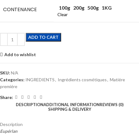
100g
200g
500g
1KG
CONTENANCE
Clear
ADD TO CART
Add to wishlist
SKU:
N/A
Categories:
INGREDIENTS
,
Ingrédients cosmétiques
,
Matiére
premiére
Share:
DESCRIPTION
ADDITIONAL INFORMATION
REVIEWS (0)
SHIPPING & DELIVERY
Description
Eupérlan