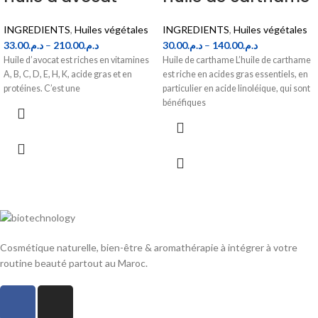
INGREDIENTS
,
Huiles végétales
INGREDIENTS
,
Huiles végétales
33.00
د.م.
–
210.00
د.م.
30.00
د.م.
–
140.00
د.م.
Huile d’avocat est riches en vitamines
Huile de carthame L’huile de carthame
A, B, C, D, E, H, K, acide gras et en
est riche en acides gras essentiels, en
protéines. C’est une
particulier en acide linoléique, qui sont
bénéfiques
Cosmétique naturelle, bien-être & aromathérapie à intégrer à votre
routine beauté partout au Maroc.