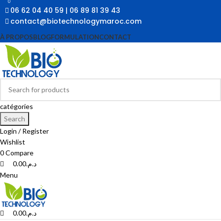
0
0
06 62 04 40 59 | 06 89 81 39 43
contact@biotechnologymaroc.com
À PROPOS
BLOG
FORMULATION
CONTACT
catégories
Search
Login / Register
Wishlist
0
Compare
0.00
د.م.
Menu
0.00
د.م.