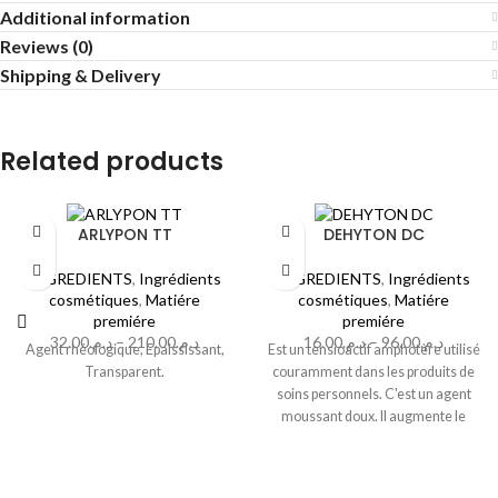
Additional information
Reviews (0)
Shipping & Delivery
Related products
ARLYPON TT
DEHYTON DC
INGREDIENTS
,
Ingrédients
INGREDIENTS
,
Ingrédients
cosmétiques
,
Matiére
cosmétiques
,
Matiére
premiére
premiére
32.00
د.م.
–
210.00
د.م.
16.00
د.م.
–
96.00
د.م.
Agent rhéologique, Epaississant,
Est un tensioactif amphotère utilisé
Transparent.
couramment dans les produits de
soins personnels. C'est un agent
moussant doux. Il augmente le
pouvoir moussant d'une solution en
augmentant la viscosité de surface
du liquide qui entoure les bulles