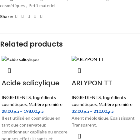
cosmétiques
,
Petit materiel
Share:
Related products
Acide salicylique
ARLYPON TT
INGREDIENTS
,
Ingrédients
INGREDIENTS
,
Ingrédients
cosmétiques
,
Matiére premiére
cosmétiques
,
Matiére premiére
28.00
د.م.
–
198.00
د.م.
32.00
د.م.
–
210.00
د.م.
Il est utilisé en cosmétique en
Agent rhéologique, Epaississant,
tant que conservateur,
Transparent.
conditionneur capillaire ou encore
pour ses effets lissants et