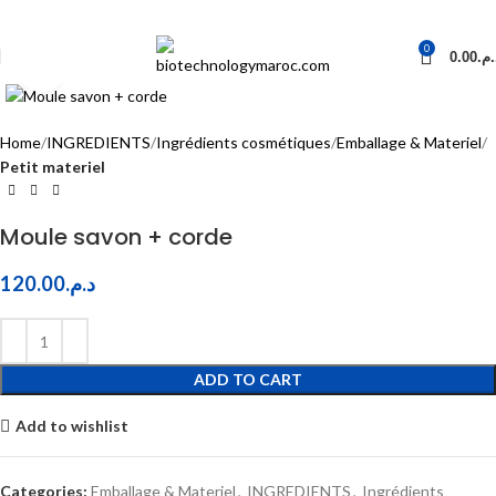
0
0.00
د.م
Click to enlarge
Home
INGREDIENTS
Ingrédients cosmétiques
Emballage & Materiel
Petit materiel
Moule savon + corde
120.00
د.م.
ADD TO CART
Add to wishlist
Categories:
Emballage & Materiel
,
INGREDIENTS
,
Ingrédients