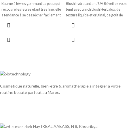
Baume à lèvres gommant La peau qui
Blush hydratant anti UV Réveillez votre
recouvre les lèvres étant très fine, elle
teint avec un joli blush Herbalux, de
a tendance à se dessécher facilement,
texture liquide et original, de goût de
Cosmétique naturelle, bien-être & aromathérapie à intégrer à votre
routine beauté partout au Maroc.
Hay IKBAL AABASS, N 8, Khouribga