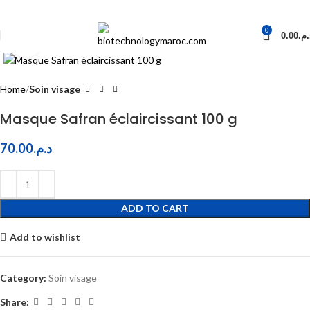
0
0.00
د.م
Click to enlarge
Home
Soin visage
Masque Safran éclaircissant 100 g
70.00
د.م.
ADD TO CART
Add to wishlist
Category:
Soin visage
Share: