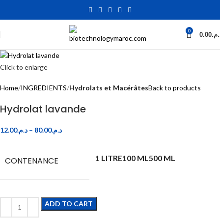
0
0.00
د.م
Click to enlarge
Home
INGREDIENTS
Hydrolats et Macérâtes
Back to products
Hydrolat lavande
12.00
د.م.
–
80.00
د.م.
1 LITRE
100 ML
500 ML
CONTENANCE
ADD TO CART