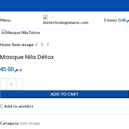
Menu
0
items
0.00
.م
Click to enlarge
Home
Soin visage
Masque Nila Détox
45.00
د.م.
ADD TO CART
Add to wishlist
Category:
Soin visage