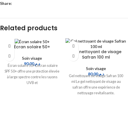
Share:
Related products
Écran solaire 50+
Gel nettoyant de visage
Safran 100 ml
Soin visage
90.00
د.م.
Écran solaire 50+ L’écran solaire
Soin visage
SPF 50+ offre une protection élevée
80.00
د.م.
Gel nettoyant de visage Safran 100
à large spectre contre les rayons
ml Le gel nettoyant de visage au
UVB et
safran offre une expérience de
nettoyage revitalisante.