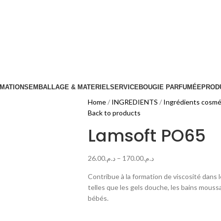
MATIONS
EMBALLAGE & MATERIEL
SERVICE
BOUGIE PARFUMÉE
PRODU
Home
INGREDIENTS
Ingrédients cosmé
Back to products
Lamsoft PO65
26.00
د.م.
–
170.00
د.م.
Contribue à la formation de viscosité dans
telles que les gels douche, les bains mouss
bébés.