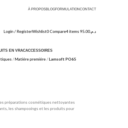
À PROPOS
BLOG
FORMULATION
CONTACT
Login / Register
Wishlist
0
Compare
4
items
95.00
د.م.
ITS EN VRAC
ACCESSOIRES
tiques
Matiére premiére
Lamsoft PO65
 les préparations cosmétiques nettoyantes
ants, les shampooings et les produits pour