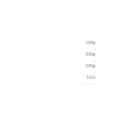
100g
,
200g
,
500g
,
1KG