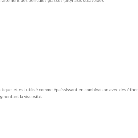
aitement des pellicules grasses (pityriasis stéatoïde).
stique, et est utilisé comme épaississant en combinaison avec des éther 
ugmentant la viscosité.