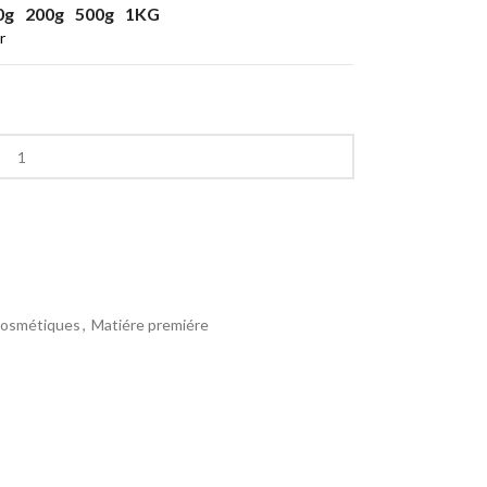
0g
200g
500g
1KG
r
cosmétiques
,
Matiére premiére