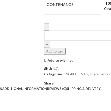
10
CONTENANCE
Clea
Add to cart
Add to wishlist
SKU:
N/A
Categories:
INGREDIENTS
,
Ingrédients 
Share:
ON
ADDITIONAL INFORMATION
REVIEWS (0)
SHIPPING & DELIVERY