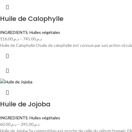
Huile de Calophylle
INGREDIENTS
,
Huiles végétales
116.00
د.م.
–
745.00
د.م.
Huile de Calophylle L’huile de calophylle est connue par son action circu
Huile de Jojoba
INGREDIENTS
,
Huiles végétales
60.00
د.م.
–
395.00
د.م.
Huile de Jojoba Sa composition est proche de celle du sébum humain. Ell