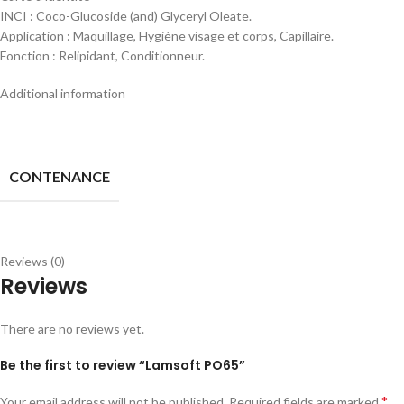
INCI : Coco-Glucoside (and) Glyceryl Oleate.
Application : Maquillage, Hygiène visage et corps, Capillaire.
Fonction : Relipidant, Conditionneur.
Additional information
CONTENANCE
Reviews (0)
Reviews
There are no reviews yet.
Be the first to review “Lamsoft PO65”
*
Your email address will not be published.
Required fields are marked