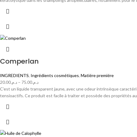
kératolytique dans les shampoings antipelliculaires, notamment pour le tr
Comperlan
INGREDIENTS
,
Ingrédients cosmétiques
,
Matiére premiére
20.00
د.م.
–
75.00
د.م.
C’est un liquide transparent jaune, avec une odeur intrinsèque caractéri
tensioactifs. Ce produit est facile à traiter et possède des propriétés a