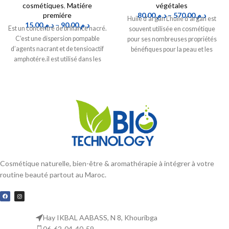
cosmétiques
,
Matiére
végétales
premiére
80.00
د.م.
–
570.00
د.م.
Huile d’argan L’huile d’argan est
15.00
د.م.
–
90.00
د.م.
Est un concentré de brillance nacré.
souvent utilisée en cosmétique
C’est une dispersion pompable
pour ses nombreuses propriétés
d’agents nacrant et de tensioactif
bénéfiques pour la peau et les
amphotére.il est utilisé dans les
cheveux.
préparations tensioactives {soins,
nettoyage pour bébé, les savons
liquides, les shampooings et les
produits de douche.
Cosmétique naturelle, bien-être & aromathérapie à intégrer à votre
routine beauté partout au Maroc.
Hay IKBAL AABASS, N 8, Khouribga
06-62-04-40-59