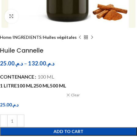
Click to enlarge
Home
INGREDIENTS
Huiles végétales
Huile Cannelle
25.00
د.م.
–
132.00
د.م.
CONTENANCE
100 ML
1 LITRE
100 ML
250 ML
500 ML
Clear
25.00
د.م.
ADD TO CART