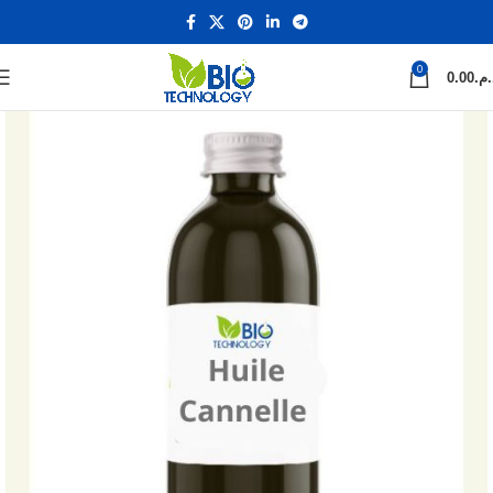
0
0.00
د.م