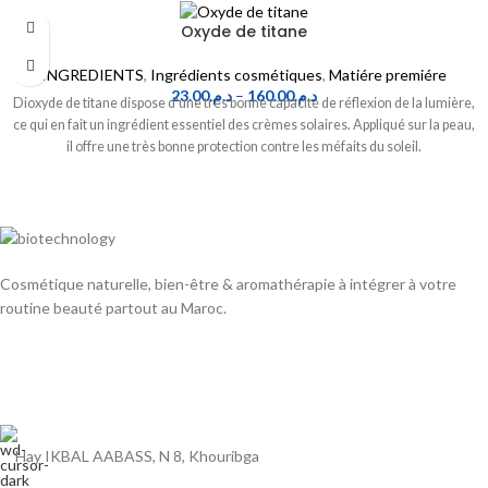
Oxyde de titane
INGREDIENTS
,
Ingrédients cosmétiques
,
Matiére premiére
23.00
د.م.
–
160.00
د.م.
Dioxyde de titane dispose d'une très bonne capacité de réflexion de la lumière,
ce qui en fait un ingrédient essentiel des crèmes solaires. Appliqué sur la peau,
il offre une très bonne protection contre les méfaits du soleil.
Cosmétique naturelle, bien-être & aromathérapie à intégrer à votre
routine beauté partout au Maroc.
Hay IKBAL AABASS, N 8, Khouribga