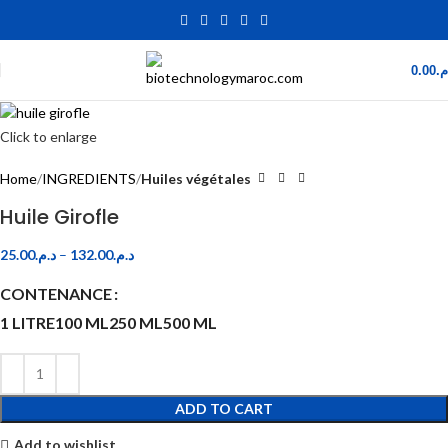
0.00
.م
Click to enlarge
Home
INGREDIENTS
Huiles végétales
Huile Girofle
25.00
د.م.
–
132.00
د.م.
CONTENANCE
1 LITRE
100 ML
250 ML
500 ML
ADD TO CART
Add to wishlist