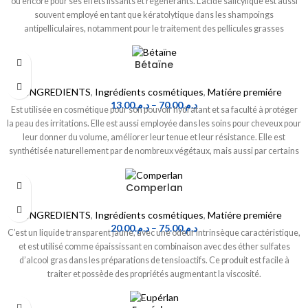
ou encore pour ses effets lissants et régénérants. L'acide salicylique est aussi
souvent employé en tant que kératolytique dans les shampoings
antipelliculaires, notamment pour le traitement des pellicules grasses
(pityriasis stéatoïde).
Bétaïne
INGREDIENTS
,
Ingrédients cosmétiques
,
Matiére premiére
13.00
د.م.
–
70.00
د.م.
Est utilisée en cosmétique pour son pouvoir hydratant et sa faculté à protéger
la peau des irritations. Elle est aussi employée dans les soins pour cheveux pour
leur donner du volume, améliorer leur tenue et leur résistance. Elle est
synthétisée naturellement par de nombreux végétaux, mais aussi par certains
crustacés. Elle est extraite en générale de la betterave ou de la canne à sucre.
Comperlan
INGREDIENTS
,
Ingrédients cosmétiques
,
Matiére premiére
20.00
د.م.
–
75.00
د.م.
C’est un liquide transparent jaune, avec une odeur intrinsèque caractéristique,
et est utilisé comme épaississant en combinaison avec des éther sulfates
d’alcool gras dans les préparations de tensioactifs. Ce produit est facile à
traiter et possède des propriétés augmentant la viscosité.