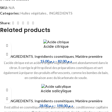
SKU:
N/A
Categories:
Huiles végétales
,
INGREDIENTS
Share:
Related products
Acide citrique
INGREDIENTS
,
Ingrédients cosmétiques
,
Matiére premiére
15.00
د.م.
–
82.00
د.م.
L’acide citrique est un acide d’origine végétale présent abondamment dans le
citron. Il corrige le pH trop élevé des préparations cosmétiques et sert
également à préparer des produits effervescents, comme les bombes de bain,
en combinaison avec du bicarbonate de soude.
Acide salicylique
INGREDIENTS
,
Ingrédients cosmétiques
,
Matiére premiére
28.00
د.م.
–
198.00
د.م.
Il est utilisé en cosmétique en tant que conservateur, conditionneur capillaire