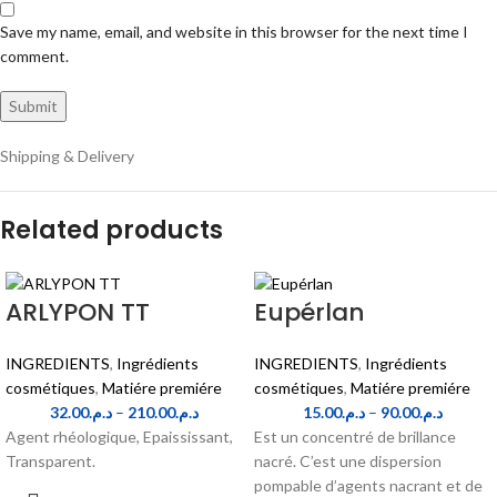
Save my name, email, and website in this browser for the next time I
comment.
Shipping & Delivery
Related products
ARLYPON TT
Eupérlan
INGREDIENTS
,
Ingrédients
INGREDIENTS
,
Ingrédients
cosmétiques
,
Matiére premiére
cosmétiques
,
Matiére premiére
32.00
د.م.
–
210.00
د.م.
15.00
د.م.
–
90.00
د.م.
Agent rhéologique, Epaississant,
Est un concentré de brillance
Transparent.
nacré. C’est une dispersion
pompable d’agents nacrant et de