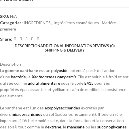
SKU:
N/A
Categories:
INGREDIENTS
,
Ingrédients cosmétiques
,
Matiére
premiére
Share:
DESCRIPTION
ADDITIONAL INFORMATION
REVIEWS (0)
SHIPPING & DELIVERY
Description
La
gomme xanthane
est un
polyoside
obtenu à partir de l’action
d’une
bactérie
, la
Xanthomonas
campestris
. Elle est soluble à froid et est
utilisée comme
additif alimentaire
sous le code
E415
pour ses
propriétés épaississantes et gélifiantes afin de modifier la consistance
des aliments.
Le xanthane est l’un des
exopolysaccharides
excrétés par
divers
microorganismes
du sol (bactéries notamment). Il joue un rôle
important, à l’échelle moléculaire, dans la formation et la conservation
des sols
, tout comme le
dextrane
, le
rhamsane
ou les
succinoglycanes
.
3