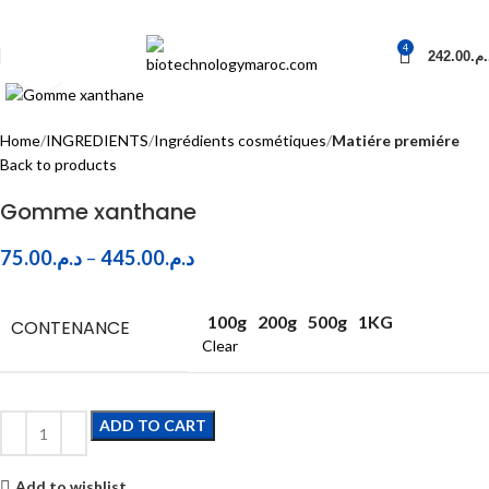
4
242.00
د.م
Click to enlarge
Home
INGREDIENTS
Ingrédients cosmétiques
Matiére premiére
Back to products
Gomme xanthane
75.00
د.م.
–
445.00
د.م.
100g
200g
500g
1KG
CONTENANCE
Clear
ADD TO CART
Add to wishlist