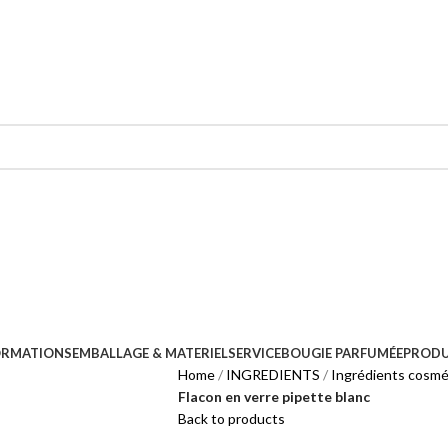
ORMATIONS
EMBALLAGE & MATERIEL
SERVICE
BOUGIE PARFUMÉE
PRODU
Home
INGREDIENTS
Ingrédients cosmé
Flacon en verre pipette blanc
Back to products