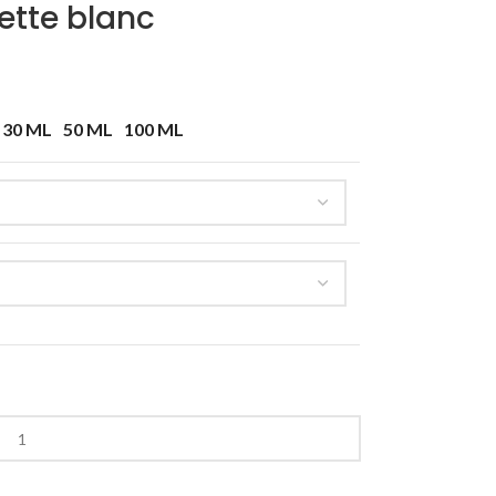
ette blanc
30 ML
50 ML
100 ML