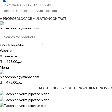
11
11
11
06 62 04 40 59 | 06 89 81 39 43
contact@biotechnologymaroc.com
À PROPOS
BLOG
FORMULATION
CONTACT
CATÉGORIES
Login / Register
Wishlist
0
Compare
495.00
د.م.
Menu
495.00
د.م.
ACCEUIL
NOS PRODUITS
INGREDIENTS
NOS F