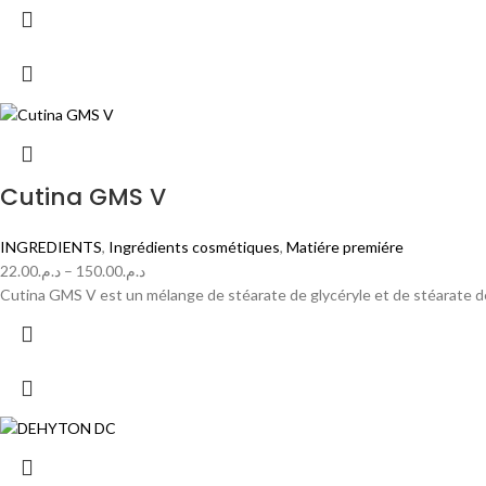
Cutina GMS V
INGREDIENTS
,
Ingrédients cosmétiques
,
Matiére premiére
22.00
د.م.
–
150.00
د.م.
Cutina GMS V est un mélange de stéarate de glycéryle et de stéarate 