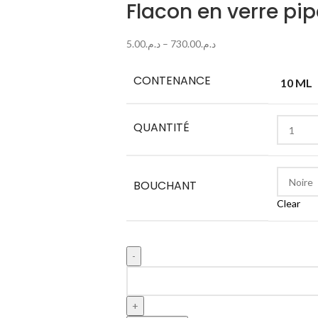
Flacon en verre pip
5.00
د.م.
–
730.00
د.م.
CONTENANCE
10 ML
QUANTITÉ
BOUCHANT
Clear