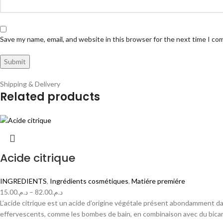
Save my name, email, and website in this browser for the next time I c
Shipping & Delivery
Related products
Acide citrique
INGREDIENTS
,
Ingrédients cosmétiques
,
Matiére premiére
15.00
د.م.
–
82.00
د.م.
L’acide citrique est un acide d’origine végétale présent abondamment da
effervescents, comme les bombes de bain, en combinaison avec du bica