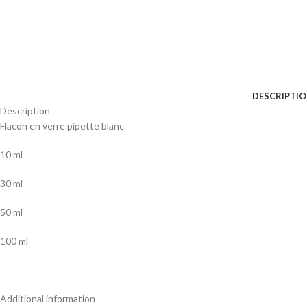
DESCRIPTI
Description
Flacon en verre pipette blanc
10 ml
30 ml
50 ml
100 ml
Additional information