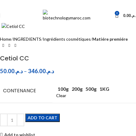
0
0.00
د.م
Click to enlarge
Home
INGREDIENTS
Ingrédients cosmétiques
Matiére premiére
Cetiol CC
50.00
د.م.
–
346.00
د.م.
100g
200g
500g
1KG
CONTENANCE
Clear
ADD TO CART
Add to wishlist