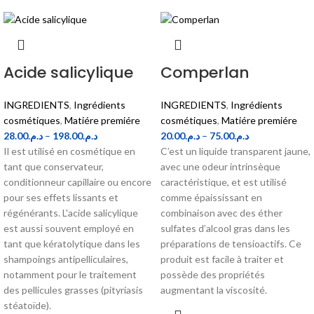
Acide salicylique
Comperlan
INGREDIENTS
,
Ingrédients
INGREDIENTS
,
Ingrédients
cosmétiques
,
Matiére premiére
cosmétiques
,
Matiére premiére
28.00
د.م.
–
198.00
د.م.
20.00
د.م.
–
75.00
د.م.
Il est utilisé en cosmétique en
C’est un liquide transparent jaune,
tant que conservateur,
avec une odeur intrinsèque
conditionneur capillaire ou encore
caractéristique, et est utilisé
pour ses effets lissants et
comme épaississant en
régénérants. L'acide salicylique
combinaison avec des éther
est aussi souvent employé en
sulfates d’alcool gras dans les
tant que kératolytique dans les
préparations de tensioactifs. Ce
shampoings antipelliculaires,
produit est facile à traiter et
notamment pour le traitement
possède des propriétés
des pellicules grasses (pityriasis
augmentant la viscosité.
stéatoïde).