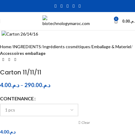
0
0.00
د.م
Click to enlarge
Home
INGREDIENTS
Ingrédients cosmétiques
Emballage & Materiel
Accessoires emballage
Carton 11/11/11
4.00
د.م.
–
290.00
د.م.
CONTENANCE
Clear
4.00
د.م.