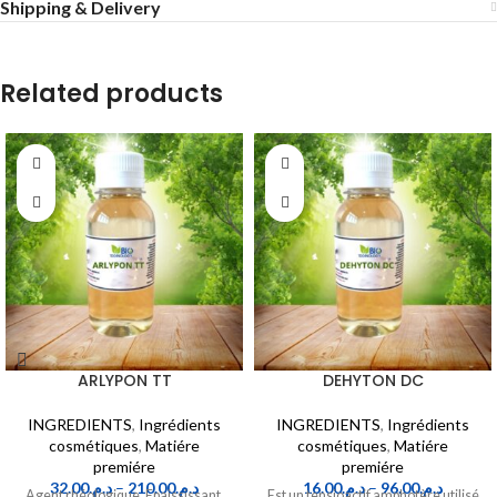
Shipping & Delivery
Related products
ARLYPON TT
DEHYTON DC
INGREDIENTS
,
Ingrédients
INGREDIENTS
,
Ingrédients
cosmétiques
,
Matiére
cosmétiques
,
Matiére
premiére
premiére
32.00
د.م.
–
210.00
د.م.
16.00
د.م.
–
96.00
د.م.
Agent rhéologique, Epaississant,
Est un tensioactif amphotère utilisé