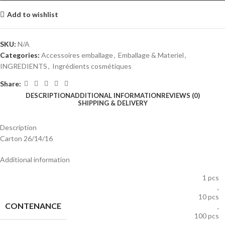
Add to wishlist
SKU:
N/A
Categories:
Accessoires emballage
,
Emballage & Materiel
,
INGREDIENTS
,
Ingrédients cosmétiques
Share:
DESCRIPTION
ADDITIONAL INFORMATION
REVIEWS (0)
SHIPPING & DELIVERY
Description
Carton 26/14/16
Additional information
1 pcs
,
10 pcs
CONTENANCE
,
100 pcs