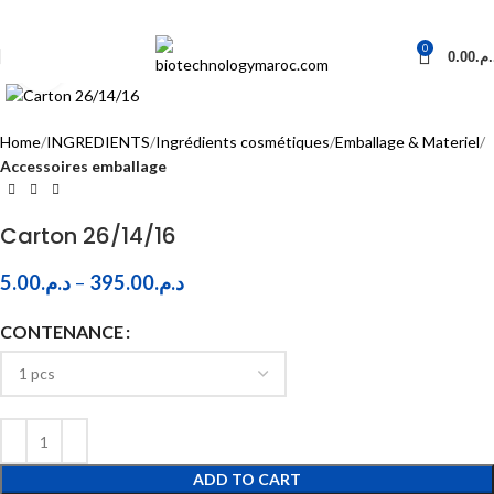
0
0.00
د.م
Click to enlarge
Home
INGREDIENTS
Ingrédients cosmétiques
Emballage & Materiel
Accessoires emballage
Carton 26/14/16
5.00
د.م.
–
395.00
د.م.
CONTENANCE
ADD TO CART