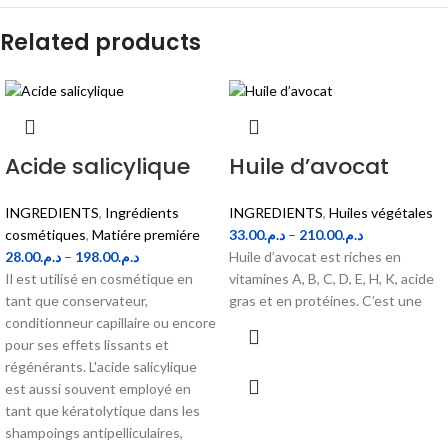
Related products
Acide salicylique
Huile d’avocat
INGREDIENTS
,
Ingrédients
INGREDIENTS
,
Huiles végétales
cosmétiques
,
Matiére premiére
33.00
د.م.
–
210.00
د.م.
28.00
د.م.
–
198.00
د.م.
Huile d’avocat est riches en
Il est utilisé en cosmétique en
vitamines A, B, C, D, E, H, K, acide
tant que conservateur,
gras et en protéines. C’est une
conditionneur capillaire ou encore
pour ses effets lissants et
régénérants. L'acide salicylique
est aussi souvent employé en
tant que kératolytique dans les
shampoings antipelliculaires,