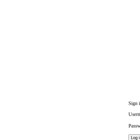
Sign 
Usern
Pass
Log 