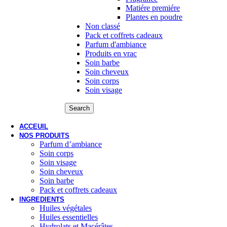
Matiére premiére
Plantes en poudre
Non classé
Pack et coffrets cadeaux
Parfum d'ambiance
Produits en vrac
Soin barbe
Soin cheveux
Soin corps
Soin visage
Search
ACCEUIL
NOS PRODUITS
Parfum d’ambiance
Soin corps
Soin visage
Soin cheveux
Soin barbe
Pack et coffrets cadeaux
INGREDIENTS
Huiles végétales
Huiles essentielles
Hydrolats et Macérâtes