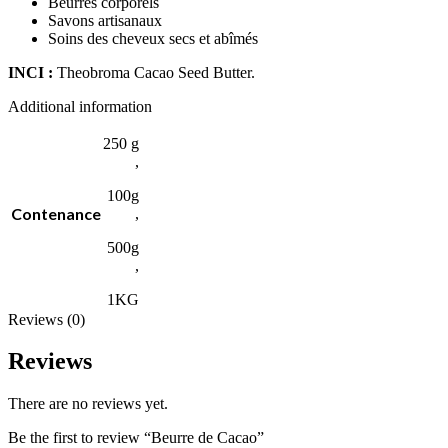
Beurres corporels
Savons artisanaux
Soins des cheveux secs et abîmés
INCI :
Theobroma Cacao Seed Butter.
Additional information
250 g
,
100g
Contenance
,
500g
,
1KG
Reviews (0)
Reviews
There are no reviews yet.
Be the first to review “Beurre de Cacao”