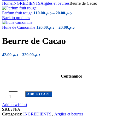
Home
INGREDIENTS
Argiles et beurres
Beurre de Cacao
Price
Parfum fruit rouge
110.00
د.م.
–
20.00
د.م.
range:
Back to products
د.م.20.00
through
Price
Huile de Camomille
120.00
د.م.
–
20.00
د.م.
range:
د.م.110.00
د.م.20.00
Beurre de Cacao
through
د.م.120.00
Price
42.00
د.م.
–
320.00
د.م.
range:
د.م.42.00
through
د.م.320.00
Contenance
Beurre de Cacao quantity
ADD TO CART
Add to wishlist
SKU:
N/A
Categories:
INGREDIENTS
,
Argiles et beurres