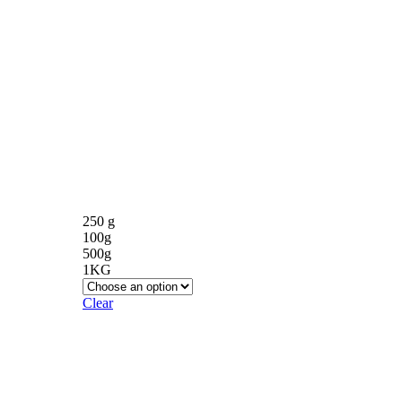
250 g
100g
500g
1KG
Clear