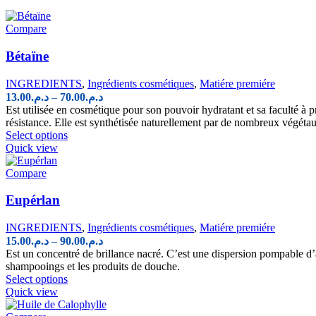
Compare
Bétaïne
INGREDIENTS
,
Ingrédients cosmétiques
,
Matiére premiére
Price
13.00
د.م.
–
70.00
د.م.
range:
Est utilisée en cosmétique pour son pouvoir hydratant et sa faculté à p
د.م.13.00
résistance. Elle est synthétisée naturellement par de nombreux végétaux,
This
through
Select options
product
Quick view
د.م.70.00
has
multiple
Compare
variants.
The
Eupérlan
options
may
INGREDIENTS
,
Ingrédients cosmétiques
,
Matiére premiére
be
Price
15.00
د.م.
–
90.00
د.م.
chosen
range:
Est un concentré de brillance nacré. C’est une dispersion pompable d’ag
on
د.م.15.00
shampooings et les produits de douche.
the
This
through
Select options
product
product
Quick view
د.م.90.00
page
has