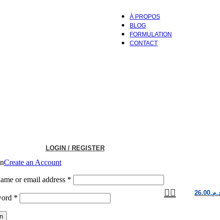
À PROPOS
BLOG
FORMULATION
CONTACT
LOGIN / REGISTER
in
Create an Account
Required
ame or email address
*
26.00
د.م
Required
word
*
in