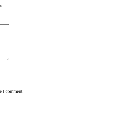
*
me I comment.