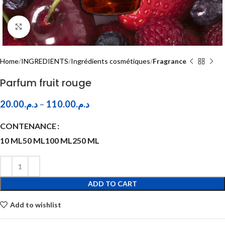
Click to enlarge
Home
INGREDIENTS
Ingrédients cosmétiques
Fragrance
Parfum fruit rouge
20.00
د.م.
–
110.00
د.م.
CONTENANCE
10 ML
50 ML
100 ML
250 ML
ADD TO CART
Add to wishlist