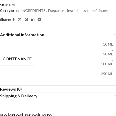
SKU:
N/A
Categories:
INGREDIENTS
,
Fragrance
,
Ingrédients cosmétiques
Share:
Additional information
10 ML
,
50 ML
CONTENANCE
,
100 ML
,
250 ML
Reviews (0)
Shipping & Delivery
Related products