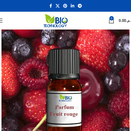
0
0.00
د.م