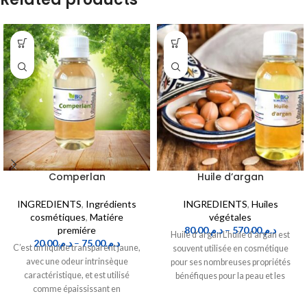
Comperlan
Huile d’argan
INGREDIENTS
,
Ingrédients
INGREDIENTS
,
Huiles
cosmétiques
,
Matiére
végétales
premiére
80.00
د.م.
–
570.00
د.م.
Huile d’argan L’huile d’argan est
20.00
د.م.
–
75.00
د.م.
C’est un liquide transparent jaune,
souvent utilisée en cosmétique
avec une odeur intrinsèque
pour ses nombreuses propriétés
caractéristique, et est utilisé
bénéfiques pour la peau et les
comme épaississant en
cheveux.
combinaison avec des éther