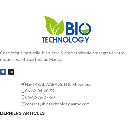
sulfates d’alcool gras dans les
préparations de tensioactifs. Ce
produit est facile à traiter et
possède des propriétés
augmentant la viscosité.
Cosmétique naturelle, bien-être & aromathérapie à intégrer à votre
routine beauté partout au Maroc.
Hay IKBAL AABASS, N 8, Khouribga
06-62-04-40-59
06-60-76-27-50
contact@biotechnologymaroc.com
DERNIERS ARTICLES