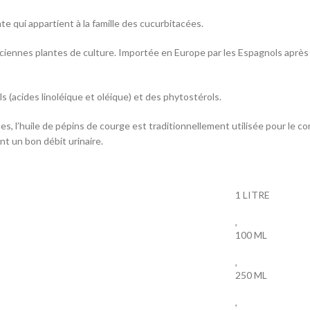
e qui appartient à la famille des cucurbitacées.
anciennes plantes de culture. Importée en Europe par les Espagnols après
s (acides linoléique et oléique) et des phytostérols.
, l’huile de pépins de courge est traditionnellement utilisée pour le con
t un bon débit urinaire.
1 LITRE
,
100 ML
,
250 ML
,