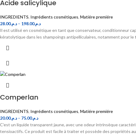
Acide salicylique
INGREDIENTS
,
Ingrédients cosmétiques
,
Matiére premiére
28.00
د.م.
–
198.00
د.م.
Il est utilisé en cosmétique en tant que conservateur, conditionneur cap
kératolytique dans les shampoings antipelliculaires, notamment pour le tr
Comperlan
INGREDIENTS
,
Ingrédients cosmétiques
,
Matiére premiére
20.00
د.م.
–
75.00
د.م.
C’est un liquide transparent jaune, avec une odeur intrinsèque caractéri
tensioactifs. Ce produit est facile à traiter et possède des propriétés a