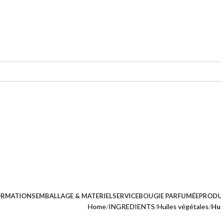
ORMATIONS
EMBALLAGE & MATERIEL
SERVICE
BOUGIE PARFUMÉE
PRODU
Home
INGREDIENTS
Huiles végétales
Hu