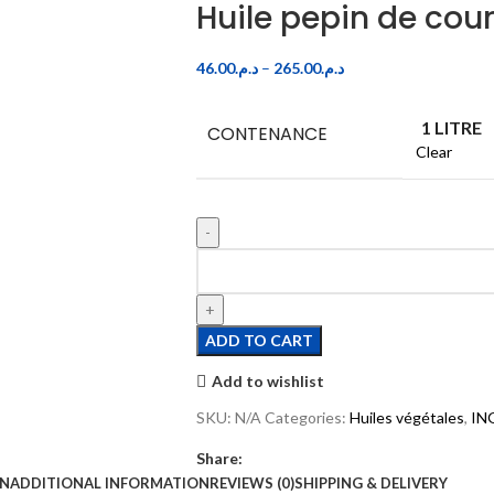
Huile pepin de cou
46.00
د.م.
–
265.00
د.م.
1 LITRE
CONTENANCE
Clear
ADD TO CART
Add to wishlist
SKU:
N/A
Categories:
Huiles végétales
,
IN
Share:
ON
ADDITIONAL INFORMATION
REVIEWS (0)
SHIPPING & DELIVERY