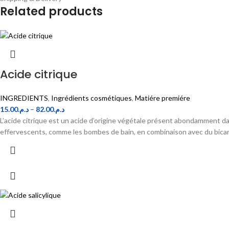
Related products
Acide citrique
INGREDIENTS
,
Ingrédients cosmétiques
,
Matiére premiére
15.00
د.م.
–
82.00
د.م.
L’acide citrique est un acide d’origine végétale présent abondamment da
effervescents, comme les bombes de bain, en combinaison avec du bica