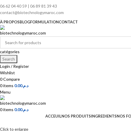
06 62 04 40 59 | 06 89 81 39 43
contact@biotechnologymaroc.com
À PROPOS
BLOG
FORMULATION
CONTACT
catégories
Search
Login / Register
Wishlist
0
Compare
0
items
0.00
د.م.
Menu
0
items
0.00
د.م.
ACCEUIL
NOS PRODUITS
INGREDIENTS
NOS F
Click to enlarge