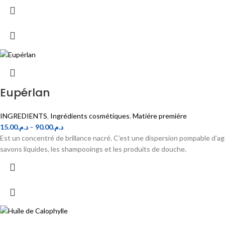
Eupérlan
INGREDIENTS
,
Ingrédients cosmétiques
,
Matiére premiére
15.00
د.م.
–
90.00
د.م.
Est un concentré de brillance nacré. C’est une dispersion pompable d’age
savons liquides, les shampooings et les produits de douche.