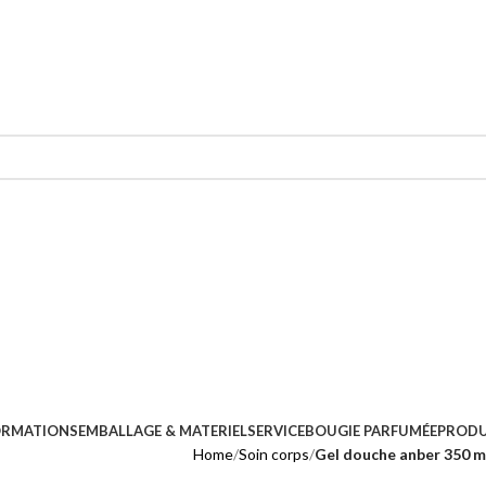
ORMATIONS
EMBALLAGE & MATERIEL
SERVICE
BOUGIE PARFUMÉE
PRODU
Home
Soin corps
Gel douche anber 350 m