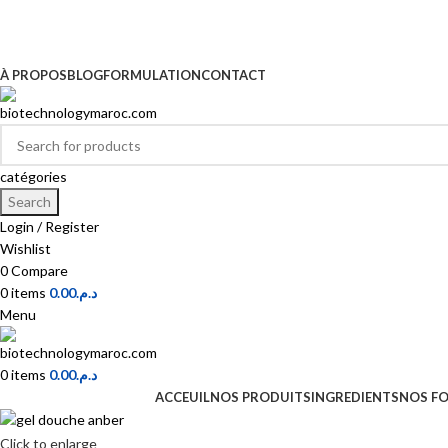
06 62 04 40 59 | 06 89 81 39 43
contact@biotechnologymaroc.com
À PROPOS
BLOG
FORMULATION
CONTACT
catégories
Search
Login / Register
Wishlist
0
Compare
0
items
0.00
د.م.
Menu
0
items
0.00
د.م.
ACCEUIL
NOS PRODUITS
INGREDIENTS
NOS F
Click to enlarge