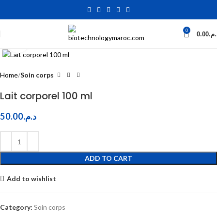
0
0.00
د.م
Click to enlarge
Home
Soin corps
Lait corporel 100 ml
50.00
د.م.
ADD TO CART
Add to wishlist
Category:
Soin corps