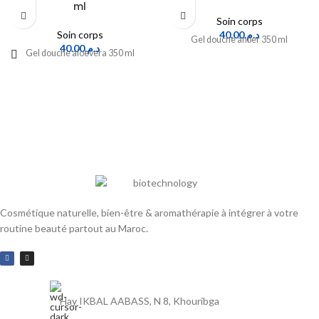
ml
Soin corps
Soin corps
40.00
د.م.
Gel douche anber 350 ml
40.00
د.م.
Gel douche aloevera 350 ml
Cosmétique naturelle, bien-être & aromathérapie à intégrer à votre
routine beauté partout au Maroc.
Hay IKBAL AABASS, N 8, Khouribga