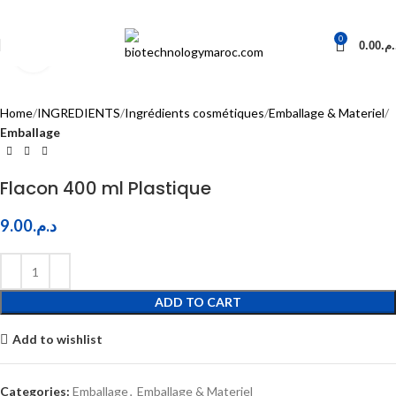
0
0.00
د.م
Click to enlarge
Home
INGREDIENTS
Ingrédients cosmétiques
Emballage & Materiel
Emballage
Flacon 400 ml Plastique
9.00
د.م.
ADD TO CART
Add to wishlist
Categories:
Emballage
,
Emballage & Materiel