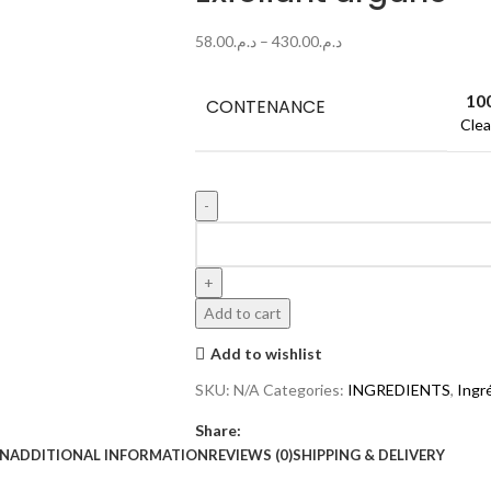
58.00
د.م.
–
430.00
د.م.
10
CONTENANCE
Clea
Add to cart
Add to wishlist
SKU:
N/A
Categories:
INGREDIENTS
,
Ingr
Share:
ON
ADDITIONAL INFORMATION
REVIEWS (0)
SHIPPING & DELIVERY