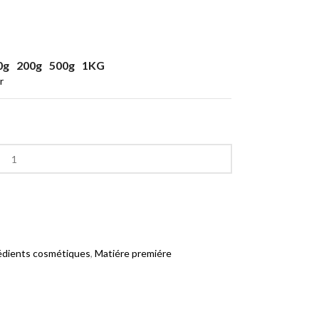
0g
200g
500g
1KG
r
édients cosmétiques
,
Matiére premiére