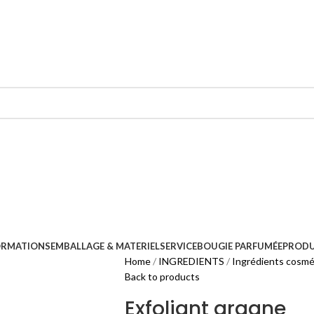
ORMATIONS
EMBALLAGE & MATERIEL
SERVICE
BOUGIE PARFUMÉE
PRODU
Home
INGREDIENTS
Ingrédients cosmé
Back to products
Exfoliant argane