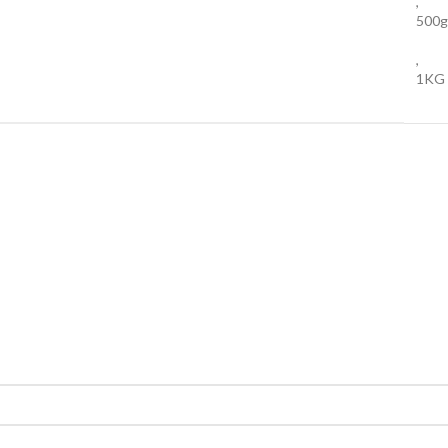
,
500g
,
1KG