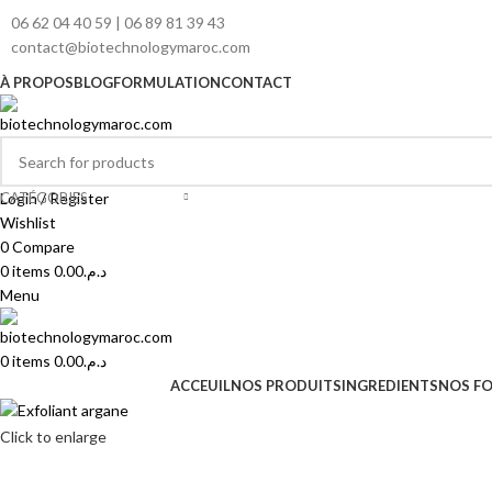
06 62 04 40 59 | 06 89 81 39 43
contact@biotechnologymaroc.com
À PROPOS
BLOG
FORMULATION
CONTACT
CATÉGORIES
Login / Register
Wishlist
0
Compare
0
items
0.00
د.م.
Menu
0
items
0.00
د.م.
ACCEUIL
NOS PRODUITS
INGREDIENTS
NOS F
Click to enlarge