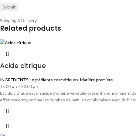
Shipping & Delivery
Related products
Acide citrique
INGREDIENTS
,
Ingrédients cosmétiques
,
Matiére premiére
15.00
د.م.
–
82.00
د.م.
L’acide citrique est un acide d’origine végétale présent abondamment da
effervescents, comme les bombes de bain, en combinaison avec du bica