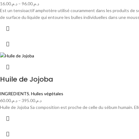
16.00
د.م.
–
96.00
د.م.
Est un tensioactif amphotère utilisé couramment dans les produits de s
de surface du liquide qui entoure les bulles individuelles dans une mousse
Huile de Jojoba
INGREDIENTS
,
Huiles végétales
60.00
د.م.
–
395.00
د.م.
Huile de Jojoba Sa composition est proche de celle du sébum humain. Ell