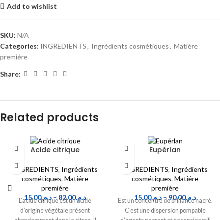
Add to wishlist
SKU:
N/A
Categories:
INGREDIENTS
,
Ingrédients cosmétiques
,
Matiére
premiére
Share:
Related products
Acide citrique
Eupérlan
INGREDIENTS
,
Ingrédients
INGREDIENTS
,
Ingrédients
cosmétiques
,
Matiére
cosmétiques
,
Matiére
premiére
premiére
15.00
د.م.
–
82.00
د.م.
15.00
د.م.
–
90.00
د.م.
L’acide citrique est un acide
Est un concentré de brillance nacré.
d’origine végétale présent
C’est une dispersion pompable