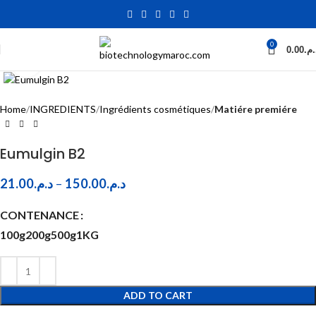
0
0.00
د.م
Click to enlarge
Home
INGREDIENTS
Ingrédients cosmétiques
Matiére premiére
Eumulgin B2
21.00
د.م.
–
150.00
د.م.
CONTENANCE
100g
200g
500g
1KG
ADD TO CART