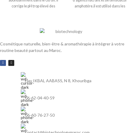
abondamment dans le citron. Il
d’agents nacrant et de tensioactif
corrige le pH trop élevé des
amphotére.il est utilisé dans les
préparations cosmétiques et sert
préparations tensioactives {soins,
également à préparer des produits
nettoyage pour bébé, les savons
effervescents, comme les bombes
liquides, les shampooings et les
de bain, en combinaison avec du
produits de douche.
bicarbonate de soude.
Cosmétique naturelle, bien-être & aromathérapie à intégrer à votre
routine beauté partout au Maroc.
Hay IKBAL AABASS, N 8, Khouribga
06-62-04-40-59
06-60-76-27-50
contact@biotechnologymaroc.com