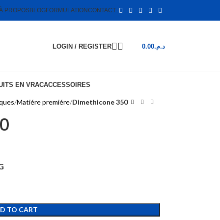
À PROPOS
BLOG
FORMULATION
CONTACT
LOGIN / REGISTER
0.00
د.م.
ITS EN VRAC
ACCESSOIRES
iques
Matiére premiére
Dimethicone 350
50
G
D TO CART