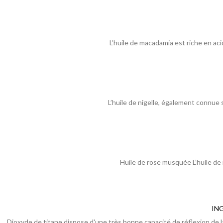
L’huile de macadamia est riche en aci
L’huile de nigelle, également connue 
Huile de rose musquée L’huile de 
IN
Dioxyde de titane dispose d'une très bonne capacité de réflexion de la 