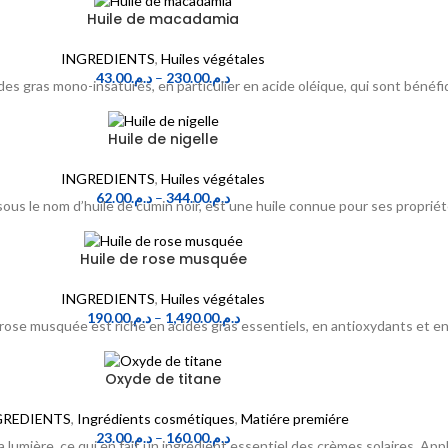
Huile de macadamia
INGREDIENTS
,
Huiles végétales
43.00
د.م.
–
230.00
د.م.
des gras mono-insaturés, en particulier en acide oléique, qui sont bénéf
Huile de nigelle
INGREDIENTS
,
Huiles végétales
62.00
د.م.
–
344.00
د.م.
sous le nom d’huile de cumin noir, est une huile connue pour ses proprié
Huile de rose musquée
INGREDIENTS
,
Huiles végétales
190.00
د.م.
–
1,490.00
د.م.
rose musquée est riche en acides gras essentiels, en antioxydants et en
Oxyde de titane
GREDIENTS
,
Ingrédients cosmétiques
,
Matiére premiére
23.00
د.م.
–
160.00
د.م.
lumière, ce qui en fait un ingrédient essentiel des crèmes solaires. Appl