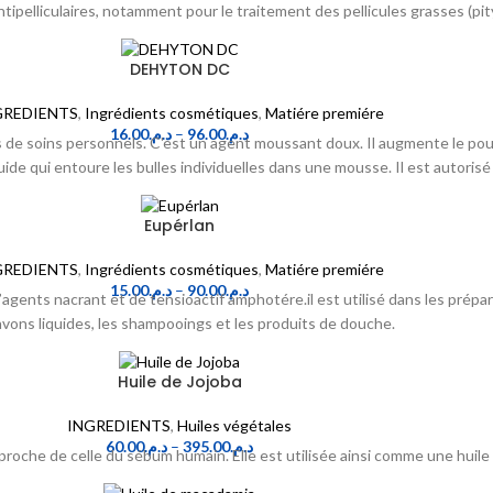
ipelliculaires, notamment pour le traitement des pellicules grasses (pity
DEHYTON DC
GREDIENTS
,
Ingrédients cosmétiques
,
Matiére premiére
16.00
د.م.
–
96.00
د.م.
s de soins personnels. C'est un agent moussant doux. Il augmente le po
uide qui entoure les bulles individuelles dans une mousse. Il est autorisé 
Eupérlan
GREDIENTS
,
Ingrédients cosmétiques
,
Matiére premiére
15.00
د.م.
–
90.00
د.م.
agents nacrant et de tensioactif amphotére.il est utilisé dans les prépa
avons liquides, les shampooings et les produits de douche.
Huile de Jojoba
INGREDIENTS
,
Huiles végétales
60.00
د.م.
–
395.00
د.م.
proche de celle du sébum humain. Elle est utilisée ainsi comme une huile