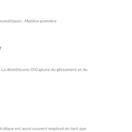
cosmétiques
,
Matiére premiére
Y
. La diméthicone 350 ajoute du glissement et du
alicylique est aussi souvent employé en tant que