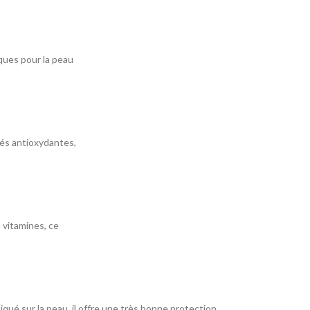
iques pour la peau
tés antioxydantes,
 vitamines, ce
iqué sur la peau, il offre une très bonne protection