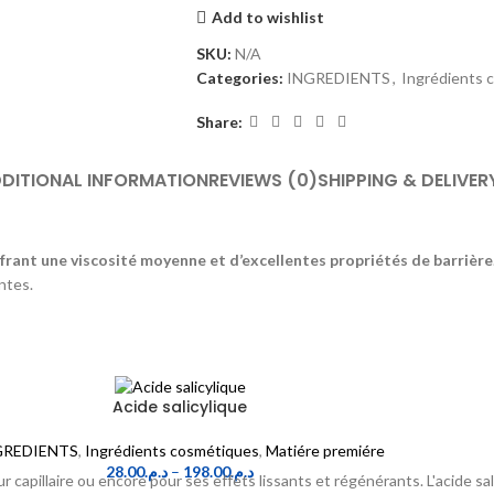
Add to wishlist
SKU:
N/A
Categories:
INGREDIENTS
,
Ingrédients 
Share:
DITIONAL INFORMATION
REVIEWS (0)
SHIPPING & DELIVER
ffrant une viscosité moyenne et d’excellentes propriétés de barrière
ntes.
Acide salicylique
GREDIENTS
,
Ingrédients cosmétiques
,
Matiére premiére
28.00
د.م.
–
198.00
د.م.
r capillaire ou encore pour ses effets lissants et régénérants. L'acide s