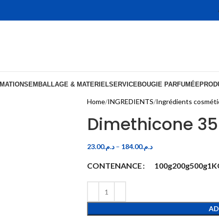
MATIONS
EMBALLAGE & MATERIEL
SERVICE
BOUGIE PARFUMÉE
PRODU
Home
INGREDIENTS
Ingrédients cosmét
Dimethicone 3
23.00
د.م.
–
184.00
د.م.
CONTENANCE
100g
200g
500g
1K
AD