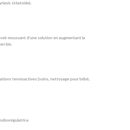
riasis stéatoïde).
uvoir moussant d'une solution en augmentant la
en bio.
rations tensioactives {soins, nettoyage pour bébé,
 séborégulatrice