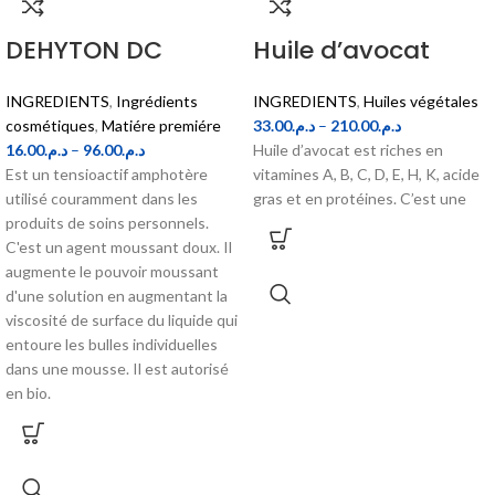
DEHYTON DC
Huile d’avocat
INGREDIENTS
,
Ingrédients
INGREDIENTS
,
Huiles végétales
cosmétiques
,
Matiére premiére
33.00
د.م.
–
210.00
د.م.
16.00
د.م.
–
96.00
د.م.
Huile d’avocat est riches en
Est un tensioactif amphotère
vitamines A, B, C, D, E, H, K, acide
utilisé couramment dans les
gras et en protéines. C’est une
produits de soins personnels.
C'est un agent moussant doux. Il
augmente le pouvoir moussant
d'une solution en augmentant la
viscosité de surface du liquide qui
entoure les bulles individuelles
dans une mousse. Il est autorisé
en bio.