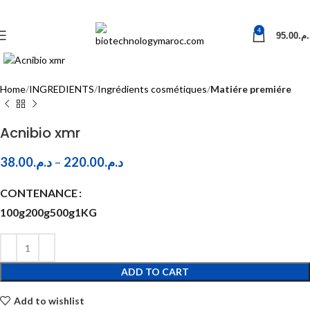
4
95.00
د.م
Click to enlarge
Home
INGREDIENTS
Ingrédients cosmétiques
Matiére premiére
Acnibio xmr
38.00
د.م.
–
220.00
د.م.
CONTENANCE
100g
200g
500g
1KG
ADD TO CART
Add to wishlist