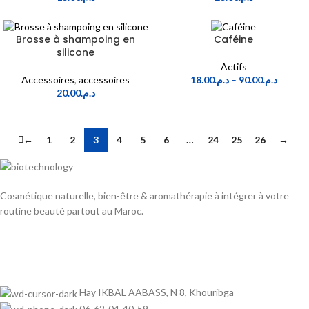
Brosse à shampoing en
Caféine
silicone
Actifs
Accessoires
,
accessoires
18.00
د.م.
–
90.00
د.م.
20.00
د.م.
←
1
2
3
4
5
6
…
24
25
26
→
Cosmétique naturelle, bien-être & aromathérapie à intégrer à votre
routine beauté partout au Maroc.
Hay IKBAL AABASS, N 8, Khouribga
06-62-04-40-59