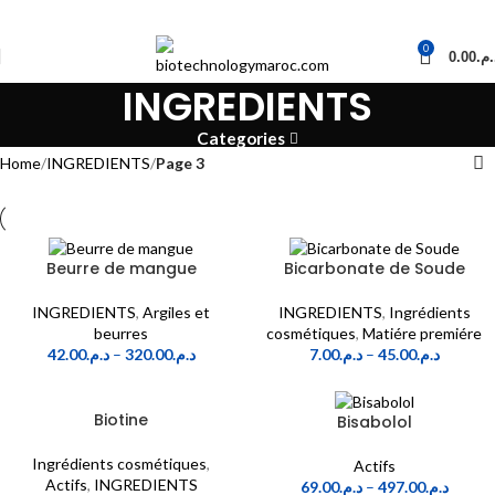
0
0.00
د.م
INGREDIENTS
Categories
Home
INGREDIENTS
Page 3
Beurre de mangue
Bicarbonate de Soude
INGREDIENTS
,
Argiles et
INGREDIENTS
,
Ingrédients
beurres
cosmétiques
,
Matiére premiére
42.00
د.م.
–
320.00
د.م.
7.00
د.م.
–
45.00
د.م.
Biotine
Bisabolol
Ingrédients cosmétiques
,
Actifs
Actifs
,
INGREDIENTS
69.00
د.م.
–
497.00
د.م.