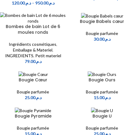
120.00
د.م.
–
950.00
د.م.
Bougie Babels cœur
Bombes de bain Lot de 6
moules ronds
Bougie parfumée
30.00
د.م.
Ingrédients cosmétiques
,
Emballage & Materiel
,
INGREDIENTS
,
Petit materiel
79.00
د.م.
Bougie Cœur
Bougie Ours
Bougie parfumée
Bougie parfumée
25.00
د.م.
15.00
د.م.
Bougie Pyramide
Bougie U
Bougie parfumée
Bougie parfumée
15.00
د.م.
25.00
د.م.