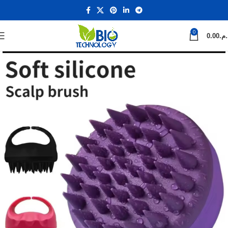
0
0.00
د.م