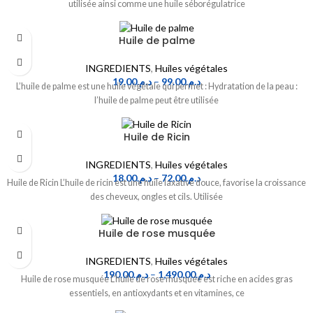
utilisée ainsi comme une huile séborégulatrice
Huile de palme
INGREDIENTS
,
Huiles végétales
19.00
د.م.
–
99.00
د.م.
L’huile de palme est une huile végétale qui permet : Hydratation de la peau :
l’huile de palme peut être utilisée
Huile de Ricin
INGREDIENTS
,
Huiles végétales
18.00
د.م.
–
72.00
د.م.
Huile de Ricin L’huile de ricin est une huile laxative douce, favorise la croissance
des cheveux, ongles et cils. Utilisée
Huile de rose musquée
INGREDIENTS
,
Huiles végétales
190.00
د.م.
–
1,490.00
د.م.
Huile de rose musquée L’huile de rose musquée est riche en acides gras
essentiels, en antioxydants et en vitamines, ce