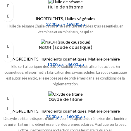
Huile de sésame
INGREDIENTS
,
Huiles végétales
32.00
د.م.
–
169.00
د.م.
Huile de sésame L’huile de sésame est riche en acides gras essentiels, en
vitamines et en minéraux, ce qui en
NaOH (soude caustique)
INGREDIENTS
,
Ingrédients cosmétiques
,
Matiére premiére
10.00
د.م.
–
46.00
د.م.
Elle sert à fabriquer des sels de sodium et à neutraliser les acides. En
cosmétique, elle permet la fabrication des savons solides. La soude caustique
est autorisée en bio, elle ne pose pas de problèmes dans les conditions de la
réglementation.
Oxyde de titane
INGREDIENTS
,
Ingrédients cosmétiques
,
Matiére premiére
23.00
د.م.
–
160.00
د.م.
Dioxyde de titane dispose d'une très bonne capacité de réflexion de la lumière,
ce qui en fait un ingrédient essentiel des crèmes solaires. Appliqué sur la peau,
il offre une très bonne protection contre les méfaits du soleil.