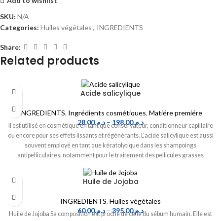
Add to wishlist
SKU:
N/A
Categories:
Huiles végétales
,
INGREDIENTS
Share:
Related products
Acide salicylique
INGREDIENTS
,
Ingrédients cosmétiques
,
Matiére premiére
28.00
د.م.
–
198.00
د.م.
Il est utilisé en cosmétique en tant que conservateur, conditionneur capillaire
ou encore pour ses effets lissants et régénérants. L'acide salicylique est aussi
souvent employé en tant que kératolytique dans les shampoings
antipelliculaires, notamment pour le traitement des pellicules grasses
(pityriasis stéatoïde).
Huile de Jojoba
INGREDIENTS
,
Huiles végétales
60.00
د.م.
–
395.00
د.م.
Huile de Jojoba Sa composition est proche de celle du sébum humain. Elle est