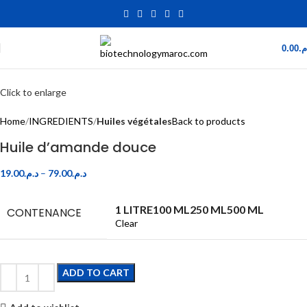
0.00
.م
Click to enlarge
Home
INGREDIENTS
Huiles végétales
Back to products
Huile d’amande douce
19.00
د.م.
–
79.00
د.م.
1 LITRE
100 ML
250 ML
500 ML
CONTENANCE
Clear
ADD TO CART