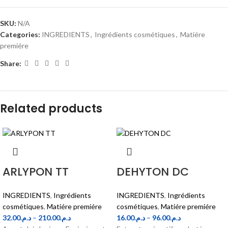
SKU:
N/A
Categories:
INGREDIENTS
,
Ingrédients cosmétiques
,
Matiére
premiére
Share:
Related products
ARLYPON TT
DEHYTON DC
INGREDIENTS
,
Ingrédients
INGREDIENTS
,
Ingrédients
cosmétiques
,
Matiére premiére
cosmétiques
,
Matiére premiére
32.00
د.م.
–
210.00
د.م.
16.00
د.م.
–
96.00
د.م.