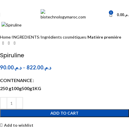
0
0.00
د.م
Click to enlarge
Home
INGREDIENTS
Ingrédients cosmétiques
Matiére premiére
Spiruline
90.00
د.م.
–
822.00
د.م.
CONTENANCE
250 g
100g
500g
1KG
ADD TO CART
Add to wishlist