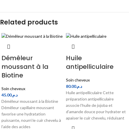
Related products
Démêleur
Huile
moussant à la
antipelliculaire
Biotine
Soin cheveux
80.00
د.م.
Soin cheveux
Huile antipelliculaire Cette
45.00
د.م.
préparation antipelliculaire
Démêleur moussant à la Biotine
associe l’huile de jojoba et
Démêleur capillaire moussant
d’amande douce pour hydrater et
favorise une hydratation
apaiser le cuir chevelu, réduisant
puissante, nourri le cuir chevelu à
l’aide des acides