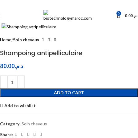
0
0.00
د.م
Click to enlarge
Home
Soin cheveux
Shampoing antipelliculaire
80.00
د.م.
ADD TO CART
Add to wishlist
Category:
Soin cheveux
Share: